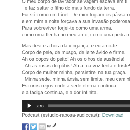
O meu corpo de lavrador selvagem escava em ti
e faz saltar o filho do mais fundo da terra.
Fui só como um túnel. De mim fugiam os pássar
e em mim a noite forçava a sua invasão poderos
Para sobreviver forjei-te como uma arma,
como uma flecha no meu arco, como uma pedra n
Mas desce a hora da vingança, e eu amo-te.
Corpo de pele, de musgo, de leite ávido e firme.
Ah os copos do peito! Ah os olhos de ausência!
Ah as rosas do púbis! Ah a tua voz lenta e triste
Corpo de mulher minha, persistirei na tua graça.
Minha sede, minha ânsia sem limite, meu camin
Escuros regos onde a sede eterna continua,
e a fadiga continua, e a dor infinita.
Reprodutor
00:00
de
áudio
Podcast (estudio-raposa-audiocast):
Download
by