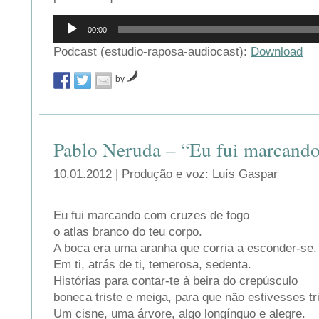
Reprodutor
00:00
de
áudio
Podcast (estudio-raposa-audiocast):
Download
by
Pablo Neruda – “Eu fui marcan
10.01.2012 | Produção e voz: Luís Gaspar
Eu fui marcando com cruzes de fogo
o atlas branco do teu corpo.
A boca era uma aranha que corria a esconder-se.
Em ti, atrás de ti, temerosa, sedenta.
Histórias para contar-te à beira do crepúsculo
boneca triste e meiga, para que não estivesses tri
Um cisne, uma árvore, algo longínquo e alegre.