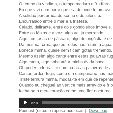
O tempo da vindima, o tempo maduro e frutífero.
Eu que vivi num porto que era de onde te amava.
A solidão percorrida de sonho e de silêncio.
Encurralado entre o mar e a tristeza.
Calado, delirante, entre dois gondoleiros imóveis.
Entre os lábios e a voz, algo vai já morrendo.
Algo com asas de pássaro, algo de angústia e de 
Da mesma forma que as redes não retêm a água.
Boneca minha, quase nem ficam gotas tremendo.
Mesmo assim algo canta entre estas palavras fu
Algo canta, algo sobe até à minha ávida boca.
Oh poder celebrar-te com todas as palavras de al
Cantar, arder, fugir, como um campanário nas mã
Triste ternura minha, mudas-te em quê de repent
Quando eu cheguei ao vértice mais atrevido e frio
fecha-se o meu coração como uma flor nocturna.
Reprodutor
00:00
de
áudio
Podcast (estudio-raposa-audiocast):
Download