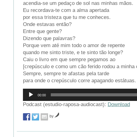
acendia-se um pedaço de sol nas minhas mãos.
Eu recordava-te com a alma apertada
por essa tristeza que tu me conheces.
Onde estavas então?
Entre que gente?
Dizendo que palavras?
Porque vem até mim todo o amor de repente
quando me sinto triste, e te sinto tão longe?
Caiu o livro em que sempre pegamos ao
[crepúsculo e como um cão ferido rodou a minha 
Sempre, sempre te afastas pela tarde
para onde o crepúsculo corre apagando estátuas.
Reprodutor
00:00
de
áudio
Podcast (estudio-raposa-audiocast):
Download
by