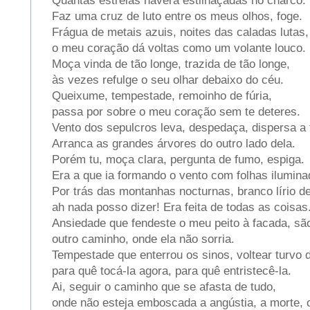
Quantas estrelas haverá estilhaçadas no charco.
Faz uma cruz de luto entre os meus olhos, foge.
Frágua de metais azuis, noites das caladas lutas,
o meu coração dá voltas como um volante louco.
Moça vinda de tão longe, trazida de tão longe,
às vezes refulge o seu olhar debaixo do céu.
Queixume, tempestade, remoinho de fúria,
passa por sobre o meu coração sem te deteres.
Vento dos sepulcros leva, despedaça, dispersa a t
Arranca as grandes árvores do outro lado dela.
Porém tu, moça clara, pergunta de fumo, espiga.
Era a que ia formando o vento com folhas ilumina
Por trás das montanhas nocturnas, branco lírio de
ah nada posso dizer! Era feita de todas as coisas
Ansiedade que fendeste o meu peito à facada, sã
outro caminho, onde ela não sorria.
Tempestade que enterrou os sinos, voltear turvo 
para quê tocá-la agora, para quê entristecê-la.
Ai, seguir o caminho que se afasta de tudo,
onde não esteja emboscada a angústia, a morte, o