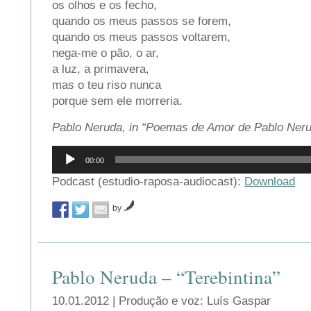
os olhos e os fecho,
quando os meus passos se forem,
quando os meus passos voltarem,
nega-me o pão, o ar,
a luz, a primavera,
mas o teu riso nunca
porque sem ele morreria.
Pablo Neruda, in “Poemas de Amor de Pablo Ner
Reprodutor
00:00
de
áudio
Podcast (estudio-raposa-audiocast):
Download
by
Pablo Neruda – “Terebintina”
10.01.2012 | Produção e voz: Luís Gaspar