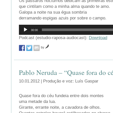
Os pássaros nocturnos debicam as primeiras est
que cintilam como a minha alma quando te amo.
Galopa a noite na sua égua sombria
derramando espigas azuis por sobre o campo.
Reprodutor
00:00
de
áudio
Podcast (estudio-raposa-audiocast):
Download
by
Pablo Neruda – “Quase fora do c
10.01.2012 | Produção e voz: Luís Gaspar
Quase fora do céu fundeia entre dois montes
uma metade da lua.
Girante, errante noite, a cavadora de olhos.