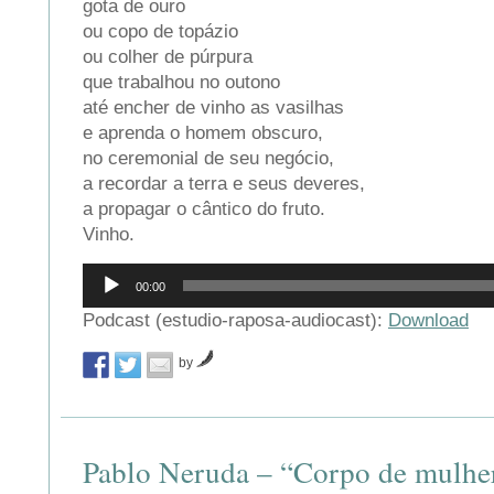
gota de ouro
ou copo de topázio
ou colher de púrpura
que trabalhou no outono
até encher de vinho as vasilhas
e aprenda o homem obscuro,
no ceremonial de seu negócio,
a recordar a terra e seus deveres,
a propagar o cântico do fruto.
Vinho.
Reprodutor
00:00
de
áudio
Podcast (estudio-raposa-audiocast):
Download
by
Pablo Neruda – “Corpo de mulhe