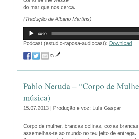
como se me viesse
do mar que nos cerca.
(Tradução de Albano Martins)
Reprodutor
00:00
de
áudio
Podcast (estudio-raposa-audiocast):
Download
by
Pablo Neruda – “Corpo de Mulhe
música)
15.07.2013 | Produção e voz: Luís Gaspar
Corpo de mulher, brancas colinas, coxas branca
assemelhas-te ao mundo no teu jeito de entrega