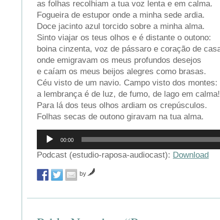
as folhas recolhiam a tua voz lenta e em calma.
Fogueira de estupor onde a minha sede ardia.
Doce jacinto azul torcido sobre a minha alma.
Sinto viajar os teus olhos e é distante o outono:
boina cinzenta, voz de pássaro e coração de cas
onde emigravam os meus profundos desejos
e caíam os meus beijos alegres como brasas.
Céu visto de um navio. Campo visto dos montes:
a lembrança é de luz, de fumo, de lago em calma!
Para lá dos teus olhos ardiam os crepúsculos.
Folhas secas de outono giravam na tua alma.
Reprodutor
00:00
de
áudio
Podcast (estudio-raposa-audiocast):
Download
by