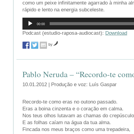
como um peixe infinitamente agarrado à minha a
rápido e lento na energia subceleste.
Reprodutor
00:00
de
áudio
Podcast (estudio-raposa-audiocast):
Download
by
Pablo Neruda – “Recordo-te como
10.01.2012 | Produção e voz: Luís Gaspar
Recordo-te como eras no outono passado.
Eras a boina cinzenta e o coração em calma.
Nos teus olhos lutavam as chamas do crepúsculo
E as folhas caíam na água da tua alma.
Fincada nos meus braços como uma trepadeira,