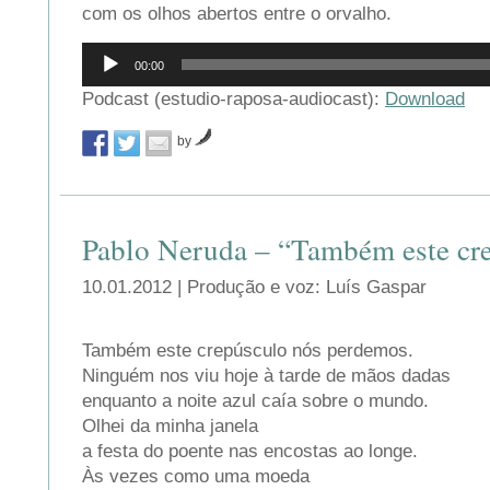
com os olhos abertos entre o orvalho.
Reprodutor
00:00
de
áudio
Podcast (estudio-raposa-audiocast):
Download
by
Pablo Neruda – “Também este cr
10.01.2012 | Produção e voz: Luís Gaspar
Também este crepúsculo nós perdemos.
Ninguém nos viu hoje à tarde de mãos dadas
enquanto a noite azul caía sobre o mundo.
Olhei da minha janela
a festa do poente nas encostas ao longe.
Às vezes como uma moeda