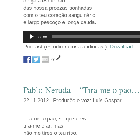
dirige a escuridão
das nossa proezas sonhadas
com o teu coração sanguinário
e largo pescoço e longa cauda.
Reprodutor
00:00
de
áudio
Podcast (estudio-raposa-audiocast):
Download
by
Pablo Neruda – “Tira-me o pão…
22.11.2012 | Produção e voz: Luís Gaspar
Tira-me o pão, se quiseres,
tira-me o ar, mas
não me tires o teu riso.