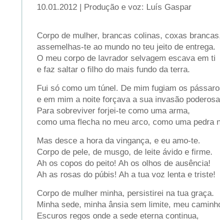
10.01.2012 | Produção e voz: Luís Gaspar
Corpo de mulher, brancas colinas, coxas brancas
assemelhas-te ao mundo no teu jeito de entrega.
O meu corpo de lavrador selvagem escava em ti
e faz saltar o filho do mais fundo da terra.
Fui só como um túnel. De mim fugiam os pássaro
e em mim a noite forçava a sua invasão poderosa
Para sobreviver forjei-te como uma arma,
como uma flecha no meu arco, como uma pedra n
Mas desce a hora da vingança, e eu amo-te.
Corpo de pele, de musgo, de leite ávido e firme.
Ah os copos do peito! Ah os olhos de ausência!
Ah as rosas do púbis! Ah a tua voz lenta e triste!
Corpo de mulher minha, persistirei na tua graça.
Minha sede, minha ânsia sem limite, meu caminho
Escuros regos onde a sede eterna continua,