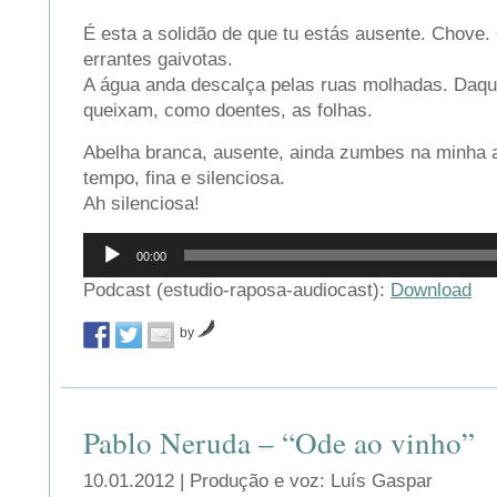
É esta a solidão de que tu estás ausente. Chove
errantes gaivotas.
A água anda descalça pelas ruas molhadas. Daqu
queixam, como doentes, as folhas.
Abelha branca, ausente, ainda zumbes na minha 
tempo, fina e silenciosa.
Ah silenciosa!
Reprodutor
00:00
de
áudio
Podcast (estudio-raposa-audiocast):
Download
by
Pablo Neruda – “Ode ao vinho”
10.01.2012 | Produção e voz: Luís Gaspar