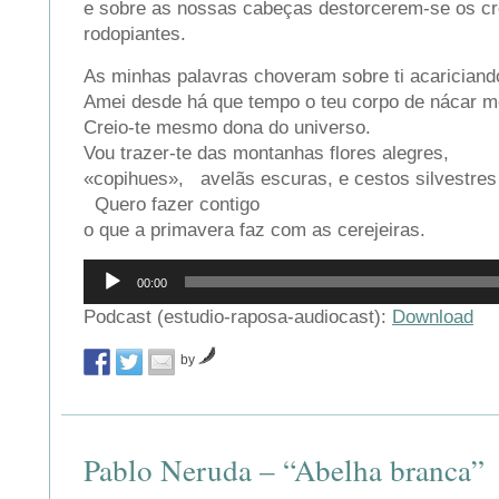
e sobre as nossas cabeças destorcerem-se os c
rodopiantes.
As minhas palavras choveram sobre ti acarician
Amei desde há que tempo o teu corpo de nácar
Creio-te mesmo dona do universo.
Vou trazer-te das montanhas flores alegres,
«copihues», avelãs escuras, e cestos silvestres 
Quero fazer contigo
o que a primavera faz com as cerejeiras.
Reprodutor
00:00
de
áudio
Podcast (estudio-raposa-audiocast):
Download
by
Pablo Neruda – “Abelha branca”