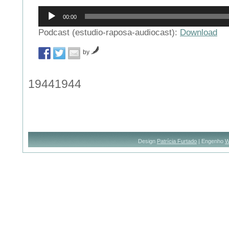
Reprodutor
00:00
de
áudio
Podcast (estudio-raposa-audiocast):
Download
by
19441944
Design
Patrícia Furtado
| Engenho
W