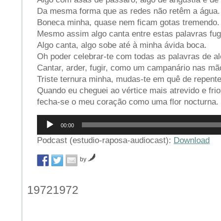
Da mesma forma que as redes não retêm a água.
Boneca minha, quase nem ficam gotas tremendo.
Mesmo assim algo canta entre estas palavras fu
Algo canta, algo sobe até à minha ávida boca.
Oh poder celebrar-te com todas as palavras de al
Cantar, arder, fugir, como um campanário nas mã
Triste ternura minha, mudas-te em quê de repent
Quando eu cheguei ao vértice mais atrevido e frio
fecha-se o meu coração como uma flor nocturna.
Reprodutor
00:00
de
áudio
Podcast (estudio-raposa-audiocast):
Download
by
19721972