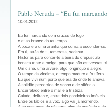
Pablo Neruda – “Eu fui marcan
10.01.2012
Eu fui marcando com cruzes de fogo
o atlas branco do teu corpo.
A boca era uma aranha que corria a esconder-se.
Em ti, atrás de ti, temerosa, sedenta.
Histórias para contar-te à beira do crepúsculo
boneca triste e meiga, para que não estivesses tri
Um cisne, uma árvore, algo longínquo e alegre.
O tempo da vindima, o tempo maduro e frutífero.
Eu que vivi num porto que era de onde te amava.
A solidão percorrida de sonho e de silêncio.
Encurralado entre o mar e a tristeza.
Calado, delirante, entre dois gondoleiros imóveis.
Entre os lábios e a voz, algo vai já morrendo.
Algo com asas de pássaro, algo de angústia e de 