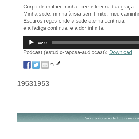
Corpo de mulher minha, persistirei na tua graça.
Minha sede, minha ânsia sem limite, meu caminho
Escuros regos onde a sede eterna continua,
e a fadiga continua, e a dor infinita.
Reprodutor
00:00
de
áudio
Podcast (estudio-raposa-audiocast):
Download
by
19531953
Design
Patrícia Furtado
| Engenho
W