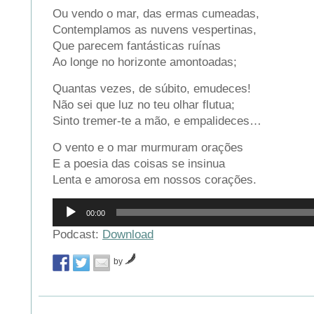
Ou vendo o mar, das ermas cumeadas,
Contemplamos as nuvens vespertinas,
Que parecem fantásticas ruínas
Ao longe no horizonte amontoadas;
Quantas vezes, de súbito, emudeces!
Não sei que luz no teu olhar flutua;
Sinto tremer-te a mão, e empalideces…
O vento e o mar murmuram orações
E a poesia das coisas se insinua
Lenta e amorosa em nossos corações.
Reprodutor
00:00
de
áudio
Podcast:
Download
by