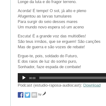
Longe da luta e do fragor terreno.
Acorda! É tempo! O sol, já alto e pleno
Afugentou as larvas tumulares
Para surgir do seio desses mares
Um mundo novo espera só um aceno
Escuta! É a grande voz das multidões!
São teus irmãos, que se erguem! São canções
Mas de guerra e são vozes de rebate!
Ergue-te, pois, soldado do Futuro,
E dos raios de luz do sonho puro,
Sonhador, faze espada de combate!
Reprodutor
00:00
de
áudio
Podcast (estudio-raposa-audiocast):
Download
by