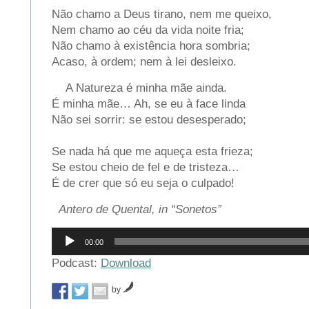
Não chamo a Deus tirano, nem me queixo,
Nem chamo ao céu da vida noite fria;
Não chamo à existência hora sombria;
Acaso, à ordem; nem à lei desleixo.
A Natureza é minha mãe ainda.
É minha mãe… Ah, se eu à face linda
Não sei sorrir: se estou desesperado;
Se nada há que me aqueça esta frieza;
Se estou cheio de fel e de tristeza…
É de crer que só eu seja o culpado!
Antero de Quental, in “Sonetos”
Reprodutor
00:00
de
áudio
Podcast:
Download
by