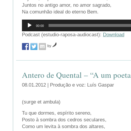
Juntos no antigo amor, no amor sagrado,
Na comunhão ideal do eterno Bem.
Reprodutor
00:00
de
áudio
Podcast (estudio-raposa-audiocast):
Download
by
Antero de Quental – “A um poeta
08.01.2012 | Produção e voz: Luís Gaspar
(surge et ambula)
Tu que dormes, espírito sereno,
Posto à sombra dos cedros seculares,
Como um levita à sombra dos altares,