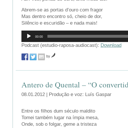
Abrem-se as portas d’ouro com fragor
Mas dentro encontro só, cheio de dor,
Silêncio e escuridão – e nada mais!
Reprodutor
00:00
de
áudio
Podcast (estudio-raposa-audiocast):
Download
by
Antero de Quental – “O converti
08.01.2012 | Produção e voz: Luís Gaspar
Entre os filhos dum século maldito
Tomei também lugar na ímpia mesa,
Onde, sob o folgar, geme a tristeza