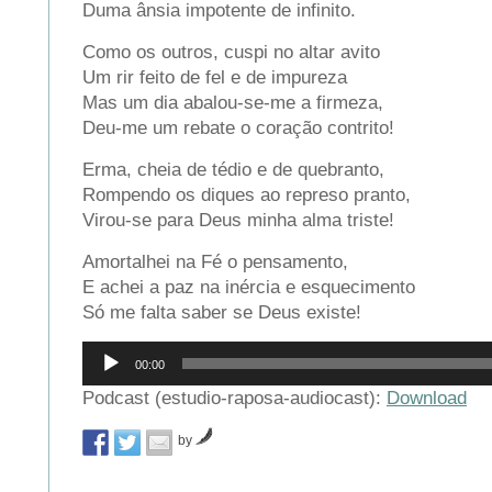
Duma ânsia impotente de infinito.
Como os outros, cuspi no altar avito
Um rir feito de fel e de impureza
Mas um dia abalou-se-me a firmeza,
Deu-me um rebate o coração contrito!
Erma, cheia de tédio e de quebranto,
Rompendo os diques ao represo pranto,
Virou-se para Deus minha alma triste!
Amortalhei na Fé o pensamento,
E achei a paz na inércia e esquecimento
Só me falta saber se Deus existe!
Reprodutor
00:00
de
áudio
Podcast (estudio-raposa-audiocast):
Download
by