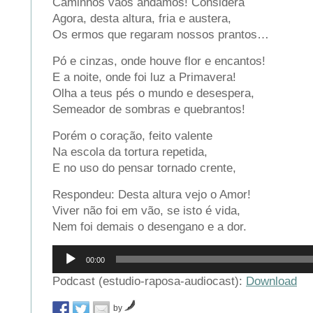
Caminhos vãos andámos! Considera
Agora, desta altura, fria e austera,
Os ermos que regaram nossos prantos…
Pó e cinzas, onde houve flor e encantos!
E a noite, onde foi luz a Primavera!
Olha a teus pés o mundo e desespera,
Semeador de sombras e quebrantos!
Porém o coração, feito valente
Na escola da tortura repetida,
E no uso do pensar tornado crente,
Respondeu: Desta altura vejo o Amor!
Viver não foi em vão, se isto é vida,
Nem foi demais o desengano e a dor.
Reprodutor
00:00
de
áudio
Podcast (estudio-raposa-audiocast):
Download
by