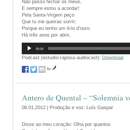
Não posso fechar os meus,
E sempre estou a acordar!
Pela Santa-Virgem peço
Que tu me queiras sorrir;
Porque eu tenho um lírio d’ouro
Há três anos por abrir,
Reprodutor
00:00
de
áudio
Podcast (estudio-raposa-audiocast):
Download
by
Antero de Quental – “Solemnia v
08.01.2012 | Produção e voz: Luís Gaspar
Disse ao meu coração: Olha por quantos