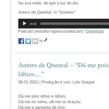
Na sua noite, do que a luz do dia.
Antero de Quental, in “Sonetos”
Reprodutor
00:00
de
áudio
Podcast (estudio-raposa-audiocast):
Download
by
Antero de Quental – “Dá-me pois
lábios…”
08.01.2012 | Produção e voz: Luís Gaspar
Dá-me pois olhos e lábios;
Dá-me os seios, dá-me os braços;
Dá-me a garganta de lírio;