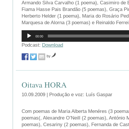
Armando Silva Carvalho (1 poema), Casimiro de B
Fiama Hasse Pais Brandão (5 poemas), Graça Pi
Herberto Helder (1 poema), Maria do Rosário Ped
Marquesa de Alorna (3 poemas) e Reinaldo Ferrei
Reprodutor
00:00
de
áudio
Podcast:
Download
by
Oitava HORA
10.09.2009 | Produção e voz: Luís Gaspar
Com poemas de Maria Alberta Menéres (3 poemas)
poemas(, Alexandre O’Neill (2 poemas), António M
poemas), Cesariny (2 poemas), Fernanda de Cast