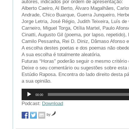
autores, indicados por ordem de apresentação:
Alberto Caeiro, Al Berto, Álvaro Magalhães, Car
Andrade, Chico Buarque, Guerra Junqueiro, Herbe
Jorge Letria, José Régio, Judith Teixeira, Luís 
Carneiro, Miguel Torga, Otília Martel, Paulo Afon
Cinatti, Augusto Gil (poema, por lapso, repetido),
Camilo Pessanha, Rei D. Diniz, Dâmaso Afonso e
A escolha destes poetas e dos poemas não obedec
A sua escolha é totalmente aleatória.
Futuras “Horas” poderão seguir o mesmo critério 
Deixe o seu comentário ou sugestões sobre esta 
Estúdio Raposa. Encontra do lado direito desta pá
a sua opinião.
Reprodutor
00:00
de
áudio
Podcast:
Download
by