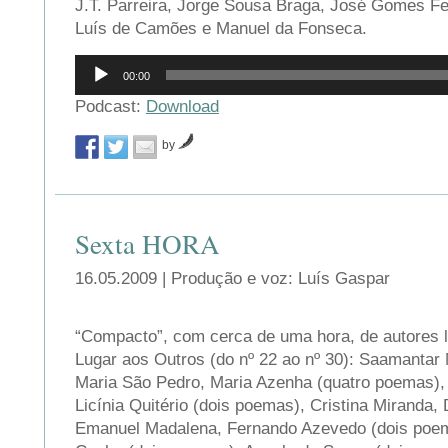
J.T. Parreira, Jorge Sousa Braga, José Gomes Ferr
Luís de Camões e Manuel da Fonseca.
Reprodutor
00:00
de
áudio
Podcast:
Download
by
Sexta HORA
16.05.2009 | Produção e voz: Luís Gaspar
“Compacto”, com cerca de uma hora, de autores 
Lugar aos Outros (do nº 22 ao nº 30): Saamantar 
Maria São Pedro, Maria Azenha (quatro poemas),
Licínia Quitério (dois poemas), Cristina Miranda, 
Emanuel Madalena, Fernando Azevedo (dois poema