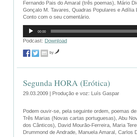
Fernando Pais do Amaral (três poemas), Mário Di
Gonçalo M. Tavares, Quadras Populares e Adília
Conto com o seu comentário.
Reprodutor
00:00
de
áudio
Podcast:
Download
by
Segunda HORA (Erótica)
29.03.2009 | Produção e voz: Luís Gaspar
Podem ouvir-se, pela seguinte ordem, poemas de
Três Marias (Novas cartas portuguesas), Abu Nov
dos Cânticos), David Mourão-Ferreira, Maria Tere
Drummond de Andrade, Manuela Amaral, Carlos