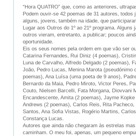
“Hora QUATRO” que, como as anteriores, ultrapa
Podem ouvir-se 42 poemas de 31 autores, todos 
alguns, jovens, também na idade, que participar
Lugar aos Outros do 1º ao 21º programa. Alguns j
outros vieram, entretanto, a publicar; poucos ai
oportunidade.
Eis os seus nomes pela ordem em que vão ser ou
Catarina Fernandes, Rui Diniz (4 poemas), Cristi
Luna de Carvalho, Alfredo Delgado (2 poemas), 
João, Pedro Lucas, Menina Marota (pseudónimo de
poemas), Ana Luísa (uma poeta de 9 anos), Padre
Bernardo da Maia, Pedro Miroto, Victor Peres, P
Couto, Nielsen Barcelli, Fata Morgana, Diovvani
Encandescente, Amita (2 poemas), Jayme Kopke
Andrews (2 poemas), Carlos Reis, Rita Pacheco
Santos, Ana Sofia Vistas, Rogério Martins, Carlo
Constança Lucas.
Autores que ainda não chegaram às estrelas mas 
caminham. O meu foi, apenas, um pequeno empu