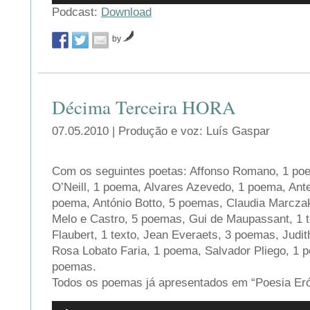
áudio
Podcast:
Download
by
Décima Terceira HORA
07.05.2010 | Produção e voz: Luís Gaspar
Com os seguintes poetas: Affonso Romano, 1 po
O’Neill, 1 poema, Alvares Azevedo, 1 poema, Ante
poema, António Botto, 5 poemas, Claudia Marcza
Melo e Castro, 5 poemas, Gui de Maupassant, 1 
Flaubert, 1 texto, Jean Everaets, 3 poemas, Judit
Rosa Lobato Faria, 1 poema, Salvador Pliego, 1 p
poemas.
Todos os poemas já apresentados em “Poesia Eró
Reprodutor