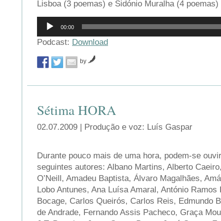
Lisboa (3 poemas) e Sidónio Muralha (4 poemas)
Reprodutor
00:00
de
áudio
Podcast:
Download
by
Sétima HORA
02.07.2009 | Produção e voz: Luís Gaspar
Durante pouco mais de uma hora, podem-se ouvi
seguintes autores: Albano Martins, Alberto Caeiro
O’Neill, Amadeu Baptista, Álvaro Magalhães, Amál
Lobo Antunes, Ana Luísa Amaral, António Ramos R
Bocage, Carlos Queirós, Carlos Reis, Edmundo B
de Andrade, Fernando Assis Pacheco, Graça Mour