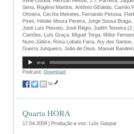
Irene Lisboa, Herman Hesse, J.T. Parreira, Jaque
Sena, Rogério Martins, António GEdeão, Camilo 
Oliveira, Cecília Meireles, Fernando Pessoa, Flo
Pires, Helder Moura Pereira, Jorge Sousa Braga,
José Luís Peixoto, José Régio, Judith Teixeira (2
Camões, Luís Graça, Miguel Torga, Millor Fernand
Nuno Júdice, Rosa Lobato Faria, Ary dos Santos,
Guerra Junqueiro, João de Deus, Manuel Bandei
Reprodutor
00:00
de
áudio
Podcast:
Download
by
Quarta HORA
17.04.2009 | Produção e voz: Luís Gaspar