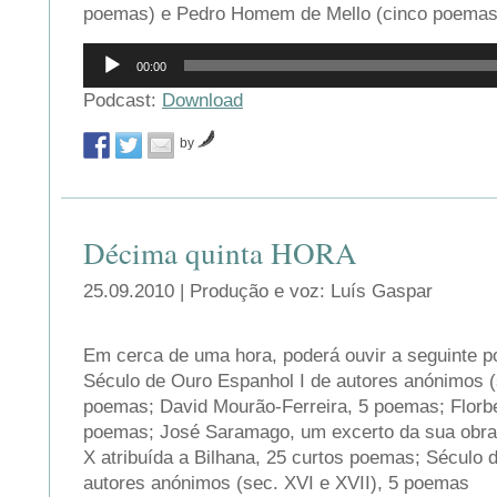
poemas) e Pedro Homem de Mello (cinco poemas
Reprodutor
00:00
de
áudio
Podcast:
Download
by
Décima quinta HORA
25.09.2010 | Produção e voz: Luís Gaspar
Em cerca de uma hora, poderá ouvir a seguinte p
Século de Ouro Espanhol I de autores anónimos (
poemas; David Mourão-Ferreira, 5 poemas; Florb
poemas; José Saramago, um excerto da sua obra;
X atribuída a Bilhana, 25 curtos poemas; Século 
autores anónimos (sec. XVI e XVII), 5 poemas