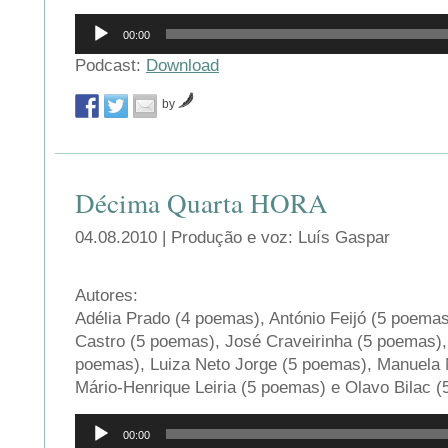
Reprodutor
00:00
de
áudio
Podcast:
Download
by
Décima Quarta HORA
04.08.2010 | Produção e voz: Luís Gaspar
Autores:
Adélia Prado (4 poemas), António Feijó (5 poema
Castro (5 poemas), José Craveirinha (5 poemas)
poemas), Luiza Neto Jorge (5 poemas), Manuela 
Mário-Henrique Leiria (5 poemas) e Olavo Bilac 
Reprodutor
00:00
de