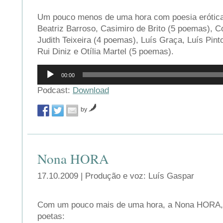
Um pouco menos de uma hora com poesia erótica
Beatriz Barroso, Casimiro de Brito (5 poemas), 
Judith Teixeira (4 poemas), Luís Graça, Luís Pint
Rui Diniz e Otília Martel (5 poemas).
Reprodutor
00:00
de
áudio
Podcast:
Download
by
Nona HORA
17.10.2009 | Produção e voz: Luís Gaspar
Com um pouco mais de uma hora, a Nona HORA, i
poetas: