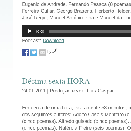
Eugénio de Andrade, Fernando Pessoa (8 poemas
Ferreira Gullar, George Brasens, Herberto Helde
José Régio, Manuel António Pina e Manuel da Fo
Reprodutor
00:00
de
áudio
Podcast:
Download
by
Décima sexta HORA
24.01.2011 | Produção e voz: Luís Gaspar
Em cerca de uma hora, exatamente 58 minutos, p
dos seguintes autores: Adolfo Casais Monteiro (c
(cinco poemas), Alfredo guisado (cinco poemas),
(cinco poemas), Natércia Freire (seis poemas), 