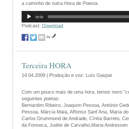
a caminho de outra Hora de Poesia.
Reprodutor
00:00
de
áudio
Podcast:
Download
by
Terceira HORA
14.04.2009 | Produção e voz: Luís Gaspar
Com um pouco mais de uma hora, temos novo “c
seguintes poetas:
Bernardim Ribeiro, Joaquim Pessoa, António Ged
Pessoa, Márcia Maia, Affonso Sant’Ana, Maria do
Carlos Drummond de Andrade, Cíntia Barreto, Ce
da Fonseca, Judite de Carvalho,Maria Andressen