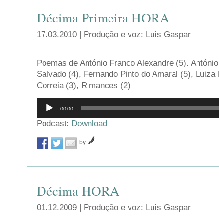
Décima Primeira HORA
17.03.2010 | Produção e voz: Luís Gaspar
Poemas de António Franco Alexandre (5), António 
Salvado (4), Fernando Pinto do Amaral (5), Luiza 
Correia (3), Rimances (2)
Reprodutor
00:00
de
áudio
Podcast:
Download
by
Décima HORA
01.12.2009 | Produção e voz: Luís Gaspar