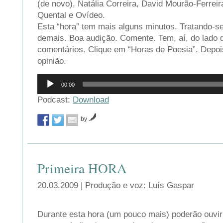
(de novo), Natália Correira, David Mourão-Ferreir
Quental e Ovídeo.
Esta “hora” tem mais alguns minutos. Tratando-s
demais. Boa audição. Comente. Tem, aí, do lado d
comentários. Clique em “Horas de Poesia”. Depois
opinião.
Reprodutor
00:00
de
áudio
Podcast:
Download
by
Primeira HORA
20.03.2009 | Produção e voz: Luís Gaspar
Durante esta hora (um pouco mais) poderão ouvir