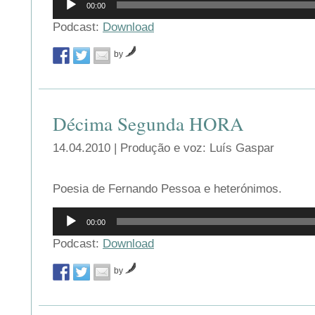
00:00
de
áudio
Podcast:
Download
by
Décima Segunda HORA
14.04.2010 | Produção e voz: Luís Gaspar
Poesia de Fernando Pessoa e heterónimos.
Reprodutor
00:00
de
áudio
Podcast:
Download
by