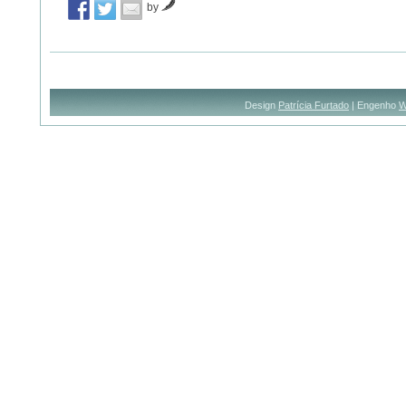
by
Design
Patrícia Furtado
| Engenho
W