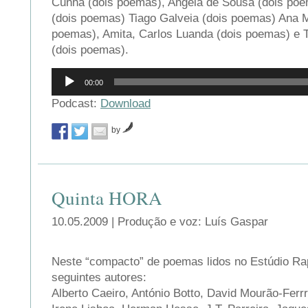
Cunha (dois poemas), Angela de Sousa (dois poe
(dois poemas) Tiago Galveia (dois poemas) Ana M
poemas), Amita, Carlos Luanda (dois poemas) e 
(dois poemas).
Reprodutor
00:00
de
áudio
Podcast:
Download
by
Quinta HORA
10.05.2009 | Produção e voz: Luís Gaspar
Neste “compacto” de poemas lidos no Estúdio Ra
seguintes autores:
Alberto Caeiro, António Botto, David Mourão-Ferrr