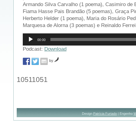
Armando Silva Carvalho (1 poema), Casimiro de B
Fiama Hasse Pais Brandão (5 poemas), Graça Pi
Herberto Helder (1 poema), Maria do Rosário Ped
Marquesa de Alorna (3 poemas) e Reinaldo Ferrei
Reprodutor
00:00
de
áudio
Podcast:
Download
by
10511051
Design
Patrícia Furtado
| Engenho
W