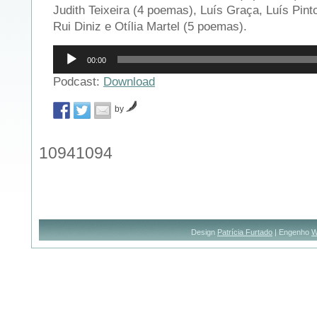
Judith Teixeira (4 poemas), Luís Graça, Luís Pint
Rui Diniz e Otília Martel (5 poemas).
Reprodutor
00:00
de
áudio
Podcast:
Download
by
10941094
Design
Patrícia Furtado
| Engenho
W