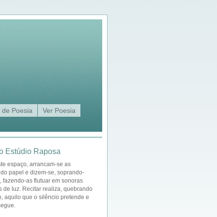
 de Poesia
Ver Poesia
o Estúdio Raposa
ste espaço, arrancam-se as
 do papel e dizem-se, soprando-
a, fazendo-as flutuar em sonoras
s de luz. Recitar realiza, quebrando
o, aquilo que o silêncio pretende e
segue.