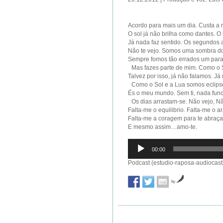
Acordo para mais um dia. Custa a 
O sol já não brilha como dantes. O
Já nada faz sentido. Os segundos 
Não te vejo. Somos uma sombra d
Sempre fomos tão errados um para 
Mas fazes parte de mim. Como o S
Talvez por isso, já não falamos. J
Como o Sol e a Lua somos ecli
És o meu mundo. Sem ti, nada func
Os dias arrastam-se. Não vejo, Nã
Falta-me o equilibrio. Falta-me o 
Falta-me a coragem para te abraç
E mesmo assim…amo-te.
Reprodutor
00:00
de
áudio
Podcast (estudio-raposa-audiocast
by