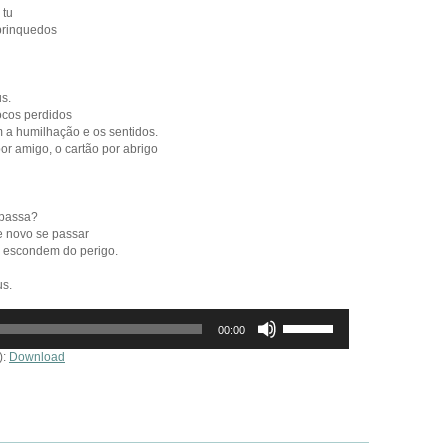
 tu
brinquedos
s.
ocos perdidos
m a humilhação e os sentidos.
or amigo, o cartão por abrigo
 passa?
 novo se passar
e escondem do perigo.
eus.
Use
00:00
as
setas
):
Download
cima/baixo
para
aumentar
ou
diminuir