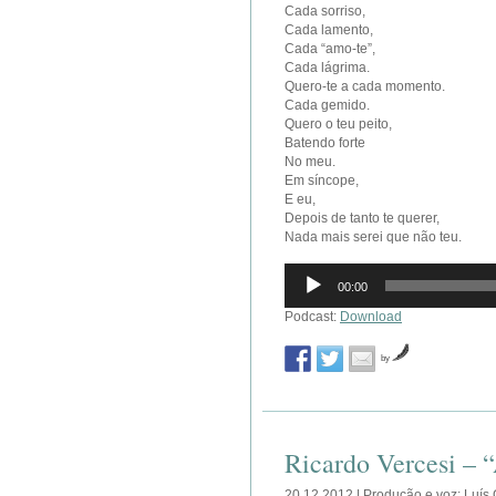
Cada sorriso,
Cada lamento,
Cada “amo-te”,
Cada lágrima.
Quero-te a cada momento.
Cada gemido.
Quero o teu peito,
Batendo forte
No meu.
Em síncope,
E eu,
Depois de tanto te querer,
Nada mais serei que não teu.
Reprodutor
00:00
de
áudio
Podcast:
Download
by
Ricardo Vercesi – 
20.12.2012 | Produção e voz: Luís