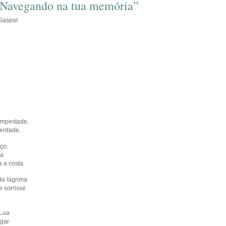
volume.
“Navegando na tua memória”
 Gaspar
tempestade.
verdade.
nço.
ura
 a costa.
ada lágrima
e sorrisse
a Lua
ugar