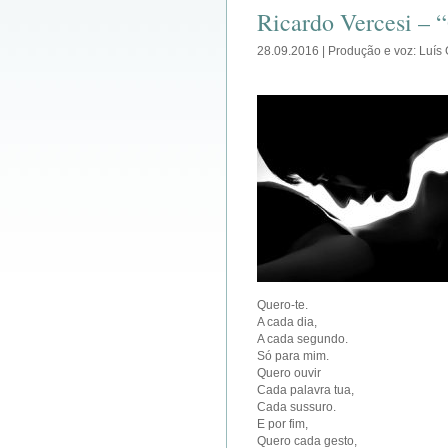
Ricardo Vercesi – 
28.09.2016 | Produção e voz: Luís
Quero-te.
A cada dia,
A cada segundo.
Só para mim.
Quero ouvir
Cada palavra tua,
Cada sussuro.
E por fim,
Quero cada gesto,