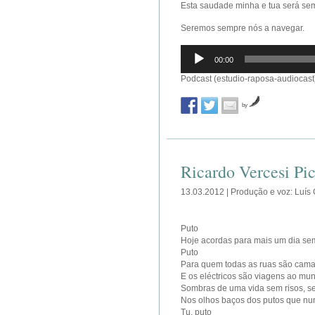
Esta saudade minha e tua será se
Seremos sempre nós a navegar.
Reprodutor
00:00
de
áudio
Podcast (estudio-raposa-audiocast
by
Ricardo Vercesi Pi
13.03.2012 | Produção e voz: Luís
Puto
Hoje acordas para mais um dia sem
Puto
Para quem todas as ruas são cam
E os eléctricos são viagens ao m
Sombras de uma vida sem risos, 
Nos olhos baços dos putos que nu
Tu, puto