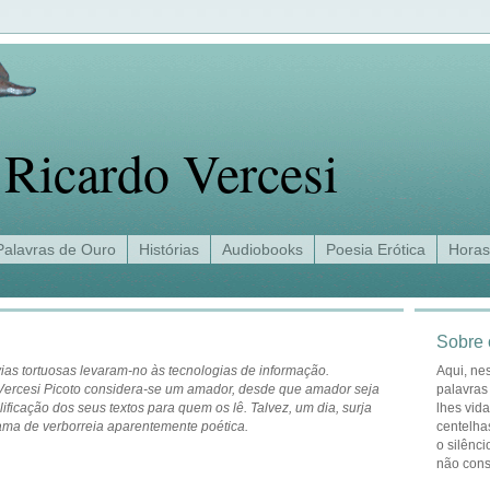
Ricardo Vercesi
Palavras de Ouro
Histórias
Audiobooks
Poesia Erótica
Horas
Sobre 
ias tortuosas levaram-no às tecnologias de informação.
Aqui, ne
Vercesi Picoto considera-se um amador, desde que amador seja
palavras
ificação dos seus textos para quem os lê. Talvez, um dia, surja
lhes vid
hama de verborreia aparentemente poética.
centelha
o silênci
não con