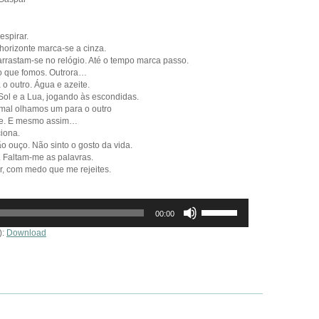
respirar.
 horizonte marca-se a cinza.
arrastam-se no relógio. Até o tempo marca passo.
o que fomos. Outrora…
o outro. Água e azeite.
ol e a Lua, jogando às escondidas.
á mal olhamos um para o outro
pse. E mesmo assim…
iona.
o ouço. Não sinto o gosto da vida.
ar. Faltam-me as palavras.
ar, com medo que me rejeites.
Use
00:00
as
setas
):
Download
cima/baixo
para
aumentar
ou
diminuir
o