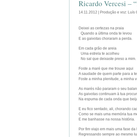
Ricardo Vercesi – 
14.11.2012 | Produção e voz: Luís
Deixei as certezas na praia
Quando a última onda te levou
E as gaivotas choraram a perda.
Em cada grão de areia
Uma estrela te acolheu
No sal que deixaste preso a mim.
Foste a maré que me trouxe aqui
A saudade de quem parte para a 
Foste a minha plenitude, a minha 
As marés não pararam o seu bala
As gaivotas continuam à tua proc
Na espuma de cada onda que beija
E eu fico sentado, ali, chorando c
Como se mais uma memória tua m
E me banhasse na nossa história.
Por fim viajo em mais uma fase d
Regressando sempre ao mesmo l