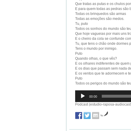
Que tratas as putas e os chulos por
E para quem todas as pedras são 
Todas os brinquedos são armas
Todas as emoções são medos.
Tu, puto
Todos os sonhos do mundo são teu
Que hoje vagueias por mais uns tr
E o cheiro da cola se confunde co
Tu, que tens o chão onde dormes p
Tens o mundo por inimigo.
Puto
Quando olhas, o que vês?
E os olhares indiferentes de quem
E os dias que passam sem nada de
E os ventos que te adormecem e t
Puto
Todos os perigos do mundo são t
Reprodutor
00:00
de
áudio
Podcast (estudio-raposa-audiocast
by