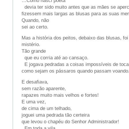
…Como nasci poeta
devia ter sido muito antes que as mães se aper
fizessem mais largas as blusas para as suas men
Quando, não
sei ao certo.
Mas a história dos peitos, debaixo das blusas, fo
mistério.
Tão grande
que eu corria até ao cansaço.
E jogava pedradas a coisas impossíveis de toc
como sejam os pássaros quando passam voando
E desafiava,
sem razão aparente,
rapazes muito mais velhos e fortes!
E uma vez,
de cima de um telhado,
joguei uma pedrada tão certeira
que levou o chapéu do Senhor Administrador!
Em toda a vila