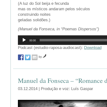
(A luz do Sol beija e fecunda
mas os místicos andaram pelos séculos
construindo noites
geladas solidões.)
(Manuel da Fonseca, in “Poemas Dispersos”)
Reprodutor
00:00
de
áudio
Podcast (estudio-raposa-audiocast):
Download
by
Manuel da Fonseca – “Romance d
03.12.2014 | Produção e voz: Luís Gaspar