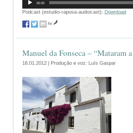
00:00
de
áudio
Podcast (estudio-raposa-audiocast):
Download
by
Manuel da Fonseca – “Mataram a
16.01.2012 | Produção e voz: Luís Gaspar