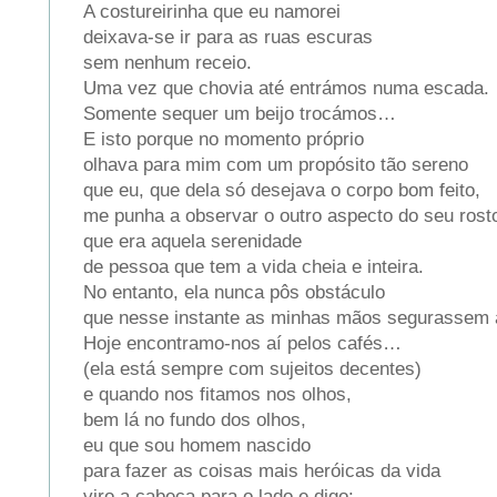
A costureirinha que eu namorei
deixava-se ir para as ruas escuras
sem nenhum receio.
Uma vez que chovia até entrámos numa escada.
Somente sequer um beijo trocámos…
E isto porque no momento próprio
olhava para mim com um propósito tão sereno
que eu, que dela só desejava o corpo bom feito,
me punha a observar o outro aspecto do seu rost
que era aquela serenidade
de pessoa que tem a vida cheia e inteira.
No entanto, ela nunca pôs obstáculo
que nesse instante as minhas mãos segurassem 
Hoje encontramo-nos aí pelos cafés…
(ela está sempre com sujeitos decentes)
e quando nos fitamos nos olhos,
bem lá no fundo dos olhos,
eu que sou homem nascido
para fazer as coisas mais heróicas da vida
viro a cabeça para o lado e digo: