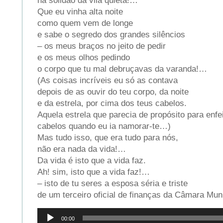
na solidão da vila quieta!…
Que eu vinha alta noite
como quem vem de longe
e sabe o segredo dos grandes silêncios
– os meus braços no jeito de pedir
e os meus olhos pedindo
o corpo que tu mal debruçavas da varanda!…
(As coisas incríveis eu só as contava
depois de as ouvir do teu corpo, da noite
e da estrela, por cima dos teus cabelos.
Aquela estrela que parecia de propósito para enfei
cabelos quando eu ia namorar-te…)
Mas tudo isso, que era tudo para nós,
não era nada da vida!…
Da vida é isto que a vida faz.
Ah! sim, isto que a vida faz!…
– isto de tu seres a esposa séria e triste
de um terceiro oficial de finanças da Câmara Mun
Reprodutor
00:00
de