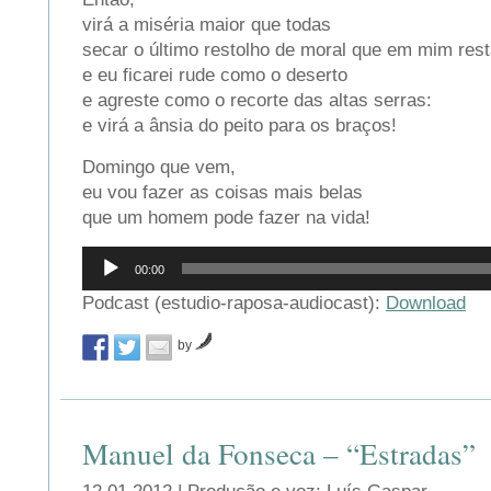
virá a miséria maior que todas
secar o último restolho de moral que em mim rest
e eu ficarei rude como o deserto
e agreste como o recorte das altas serras:
e virá a ânsia do peito para os braços!
Domingo que vem,
eu vou fazer as coisas mais belas
que um homem pode fazer na vida!
Reprodutor
00:00
de
áudio
Podcast (estudio-raposa-audiocast):
Download
by
Manuel da Fonseca – “Estradas”