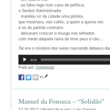
se falou logo num caso de política;
o Senhor Administrador
mandou vir da cidade uma pistola,
que mostrava, nos cafés, a quem a queria ver;
e os do partido contrário
deixaram crescer o musgo nos telhados
com medo daquela raiva de tiros para o céu…
Tal era o mistério dos seios nascendo debaixo da
Reprodutor
00:00
de
áudio
Podcast:
Download
by
Manuel da Fonseca – “Solidão”
12.10.2017 | Produção e voz: Luís Gaspar