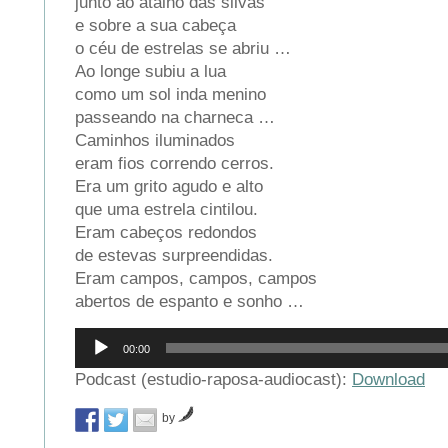
junto ao atalho das silvas
e sobre a sua cabeça
o céu de estrelas se abriu …
Ao longe subiu a lua
como um sol inda menino
passeando na charneca …
Caminhos iluminados
eram fios correndo cerros.
Era um grito agudo e alto
que uma estrela cintilou.
Eram cabeços redondos
de estevas surpreendidas.
Eram campos, campos, campos
abertos de espanto e sonho …
Reprodutor
00:00
de
áudio
Podcast (estudio-raposa-audiocast):
Download
by