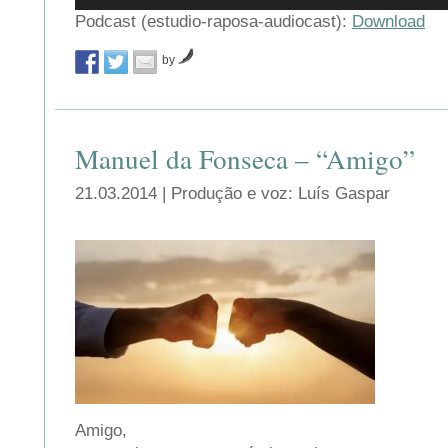
áudio
Podcast (estudio-raposa-audiocast):
Download
by
Manuel da Fonseca – “Amigo”
21.03.2014 | Produção e voz: Luís Gaspar
Amigo,