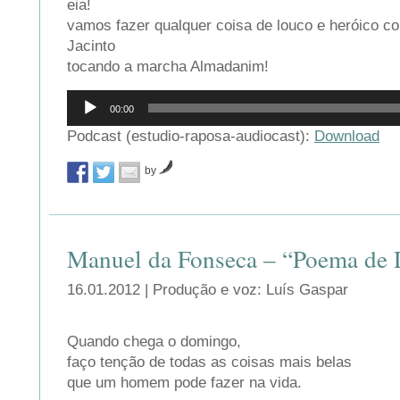
eia!
vamos fazer qualquer coisa de louco e heróico c
Jacinto
tocando a marcha Almadanim!
Reprodutor
00:00
de
áudio
Podcast (estudio-raposa-audiocast):
Download
by
Manuel da Fonseca – “Poema de
16.01.2012 | Produção e voz: Luís Gaspar
Quando chega o domingo,
faço tenção de todas as coisas mais belas
que um homem pode fazer na vida.