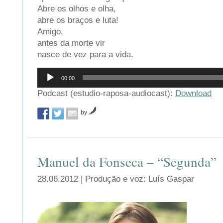
Abre os olhos e olha,
abre os braços e luta!
Amigo,
antes da morte vir
nasce de vez para a vida.
Reprodutor
00:00
de
áudio
Podcast (estudio-raposa-audiocast):
Download
by
Manuel da Fonseca – “Segunda”
28.06.2012 | Produção e voz: Luís Gaspar