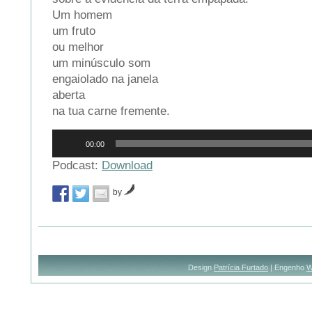
Um homem
um fruto
ou melhor
um minúsculo som
engaiolado na janela
aberta
na tua carne fremente.
Reprodutor
00:00
de
áudio
Podcast:
Download
by
Design
Patrícia Furtado
| Engenho
W