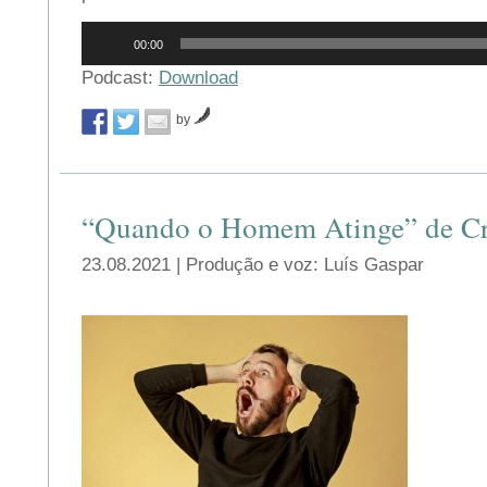
Reprodutor
00:00
de
áudio
Podcast:
Download
by
“Quando o Homem Atinge” de Cr
23.08.2021 | Produção e voz: Luís Gaspar