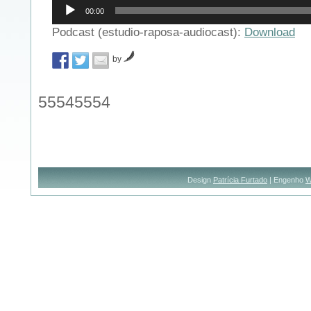
Reprodutor
00:00
de
áudio
Podcast (estudio-raposa-audiocast):
Download
by
55545554
Design
Patrícia Furtado
| Engenho
W