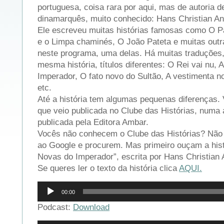
portuguesa, coisa rara por aqui, mas de autoria d
dinamarquês, muito conhecido: Hans Christian A
Ele escreveu muitas histórias famosas como O Pa
e o Limpa chaminés, O João Pateta e muitas outr
neste programa, uma delas. Há muitas traduções
mesma história, títulos diferentes: O Rei vai nu,
Imperador, O fato novo do Sultão, A vestimenta no
etc.
Até a história tem algumas pequenas diferenças.
que veio publicada no Clube das Histórias, numa
publicada pela Editora Ambar.
Vocês não conhecem o Clube das Histórias? Não 
ao Google e procurem. Mas primeiro ouçam a his
Novas do Imperador”, escrita por Hans Christian
Se queres ler o texto da história clica
AQUI.
Reprodutor
00:00
de
áudio
Podcast:
Download