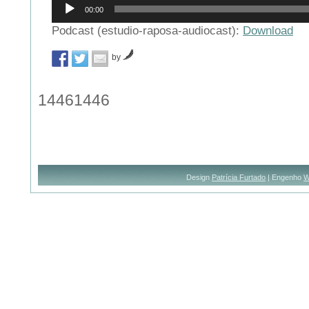
Reprodutor
00:00
de
áudio
Podcast (estudio-raposa-audiocast):
Download
by
14461446
Design
Patrícia Furtado
| Engenho
W