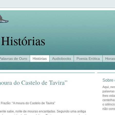
Histórias
Palavras de Ouro
Histórias
Audiobooks
Poesia Erótica
Horas
Sobre 
moura do Castelo de Tavira”
Aqui, ne
palavras
lhes vid
centelha
Frazão: “A moura do Castelo de Tavira”
o silênci
não con
 gente sabe, noite de mouras encantadas. Segundo uma antiga