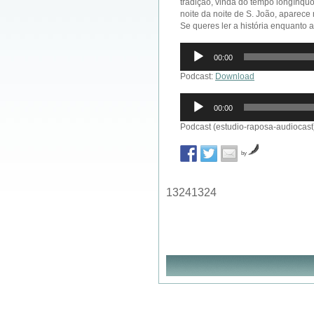
tradição, vinda do tempo longínqu
noite da noite de S. João, aparece
Se queres ler a história enquanto a
Reprodutor
00:00
de
áudio
Podcast:
Download
Reprodutor
00:00
de
áudio
Podcast (estudio-raposa-audiocast
by
13241324