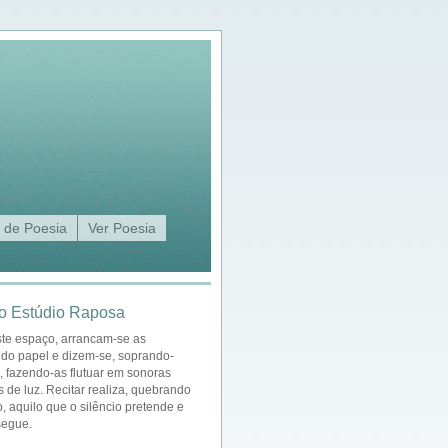
 de Poesia
Ver Poesia
o Estúdio Raposa
ste espaço, arrancam-se as
 do papel e dizem-se, soprando-
a, fazendo-as flutuar em sonoras
s de luz. Recitar realiza, quebrando
o, aquilo que o silêncio pretende e
segue.