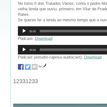
No tomo II dos Tratados Vários, conta o padre M
velha lenda que ouviu, primeiro, em Vilar de Prad
Rates.
Se queres ler a lenda ao mesmo tempo que a ouv
Reprodutor
00:00
de
áudio
Podcast:
Download
Reprodutor
00:00
de
áudio
Podcast (estudio-raposa-audiocast):
Download
by
12331233