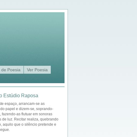
 de Poesia
Ver Poesia
o Estúdio Raposa
ste espaço, arrancam-se as
 do papel e dizem-se, soprando-
a, fazendo-as flutuar em sonoras
s de luz. Recitar realiza, quebrando
o, aquilo que o silêncio pretende e
segue.