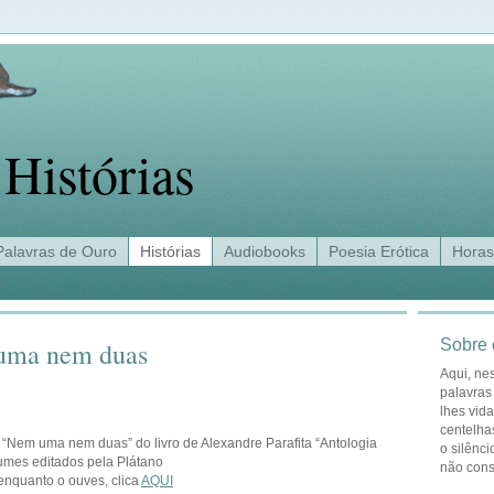
Histórias
Palavras de Ouro
Histórias
Audiobooks
Poesia Erótica
Horas
Sobre 
 uma nem duas
Aqui, ne
palavras
lhes vid
centelha
a “Nem uma nem duas” do livro de Alexandre Parafita “Antologia
o silênci
umes editados pela Plátano
não con
enquanto o ouves, clica
AQUI