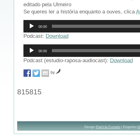
editado pela Ulmeiro
Se queres ler a história enquanto a ouves, clica
A
Reprodutor
00:00
de
áudio
Podcast:
Download
Reprodutor
00:00
de
áudio
Podcast (estudio-raposa-audiocast):
Download
by
815815
Design
Patrícia Furtado
| Engenho
W