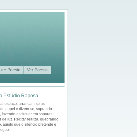
 de Poesia
Ver Poesia
o Estúdio Raposa
ste espaço, arrancam-se as
 do papel e dizem-se, soprando-
a, fazendo-as flutuar em sonoras
s de luz. Recitar realiza, quebrando
o, aquilo que o silêncio pretende e
segue.