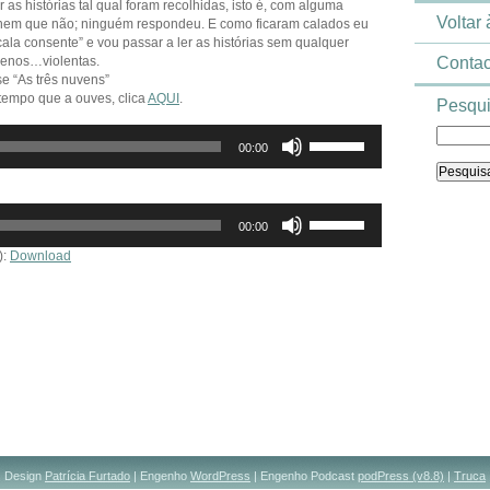
 as histórias tal qual foram recolhidas, isto é, com alguma
Voltar
, nem que não; ninguém respondeu. E como ficaram calados eu
cala consente” e vou passar a ler as histórias sem qualquer
enos…violentas.
Contac
-se “As três nuvens”
 tempo que a ouves, clica
AQUI
.
Pesqui
Use
00:00
as
setas
cima/baixo
para
Use
00:00
aumentar
as
ou
setas
):
Download
diminuir
cima/baixo
o
para
volume.
aumentar
ou
diminuir
o
volume.
Design
Patrícia Furtado
| Engenho
WordPress
| Engenho Podcast
podPress (v8.8)
|
Truca