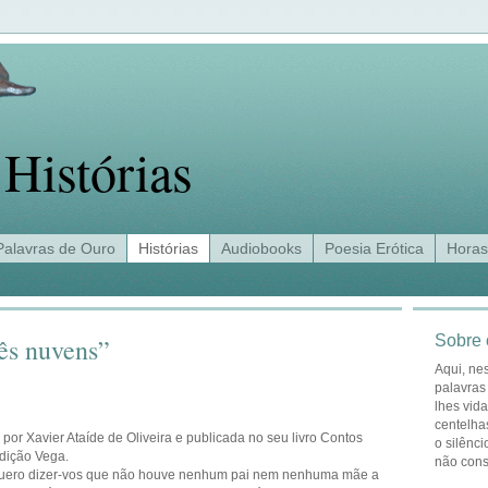
Histórias
Palavras de Ouro
Histórias
Audiobooks
Poesia Erótica
Horas
Sobre 
rês nuvens”
Aqui, ne
palavras
lhes vid
centelha
 por Xavier Ataíde de Oliveira e publicada no seu livro Contos
o silênci
edição Vega.
não con
 quero dizer-vos que não houve nenhum pai nem nenhuma mãe a