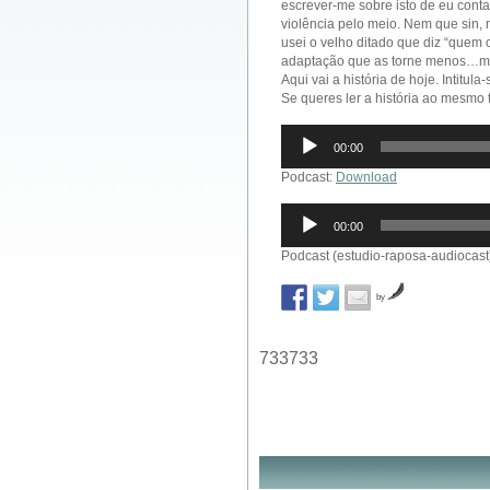
escrever-me sobre isto de eu contar
violência pelo meio. Nem que sin
usei o velho ditado que diz “quem 
adaptação que as torne menos…m
Aqui vai a história de hoje. Intitula
Se queres ler a história ao mesmo
Reprodutor
00:00
de
áudio
Podcast:
Download
Reprodutor
00:00
de
áudio
Podcast (estudio-raposa-audiocast
by
733733