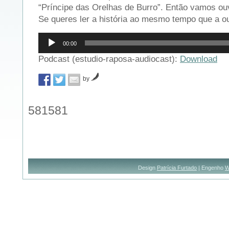
“Príncipe das Orelhas de Burro”. Então vamos ouv
Se queres ler a história ao mesmo tempo que a o
Reprodutor
00:00
de
áudio
Podcast (estudio-raposa-audiocast):
Download
by
581581
Design
Patrícia Furtado
| Engenho
W