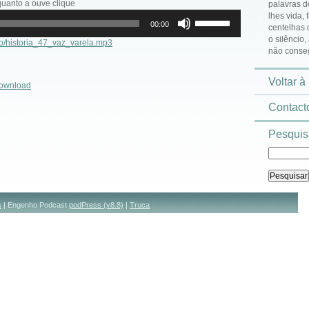
nquanto a ouve clique
palavras d
Use
lhes vida,
00:00
as
centelhas 
setas
o silêncio,
io/historia_47_vaz_varela.mp3
cima/baixo
não conse
para
aumentar
Voltar à
ou
ownload
diminuir
Contact
o
volume.
Pesquisa
s
| Engenho Podcast
podPress (v8.8)
|
Truca