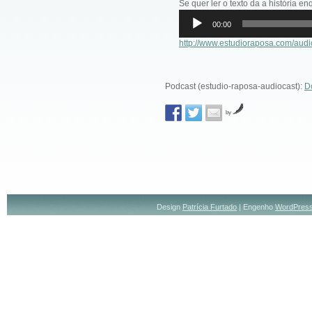
Se quer ler o texto da a história e
Reprodutor
00:00
de
áudio
http://www.estudioraposa.com/aud
Podcast (estudio-raposa-audiocast):
D
by
Design
Patrícia Furtado
| Engenho
WordPres