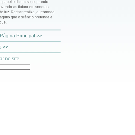
o papel e dizem-se, soprando-
 fazendo-as flutuar em sonoras
de luz. Recitar realiza, quebrando
 aquilo que o silêncio pretende e
gue.
 Página Principal >>
o >>
r no site