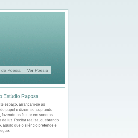
 de Poesia
Ver Poesia
o Estúdio Raposa
ste espaço, arrancam-se as
 do papel e dizem-se, soprando-
a, fazendo-as flutuar em sonoras
s de luz. Recitar realiza, quebrando
o, aquilo que o silêncio pretende e
segue.