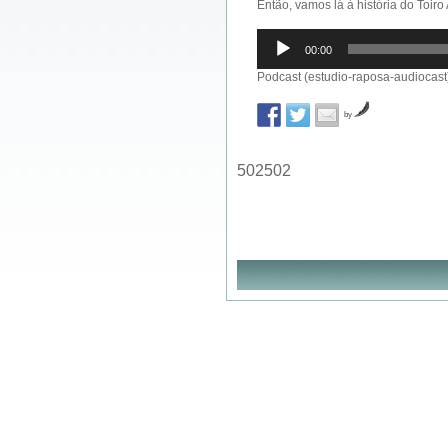
Então, vamos lá à história do Toiro A
Reprodutor
00:00
de
áudio
Podcast (estudio-raposa-audiocast
by
502502