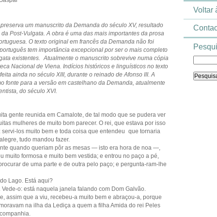
 Gaspar
Voltar
 preserva um manuscrito da Demanda do século XV, resultado
Contac
 da Post-Vulgata. A obra é uma das mais importantes da prosa
 portuguesa. O texto original em francês da Demanda não foi
Pesqui
 português tem importância excepcional por ser o mais completo
lgata existentes. Atualmente o manuscrito sobrevive numa cópia
ca Nacional de Viena. Indícios históricos e linguísticos no texto
feita ainda no século XIII, durante o reinado de Afonso III. A
omo fonte para a versão em castelhano da Demanda, atualmente
ntista, do século XVI.
ita gente reunida em Camalote, de tal modo que se pudera ver
uitas mulheres de muito bom parecer. O rei, que estava por isso
z servi-los muito bem e toda coisa que entendeu que tornaria
s alegre, tudo mandou fazer.
ente quando queriam pôr as mesas — isto era hora de noa —,
muito formosa e muito bem vestida; e entrou no paço a pé,
ocurar de uma parte e de outra pelo paço; e pergunta-ram-lhe
e do Lago. Está aqui?
o. Vede-o: está naquela janela falando com Dom Galvão.
Ele, assim que a viu, recebeu-a muito bem e abraçou-a, porque
oravam na ilha da Lediça a quem a filha Amida do rei Peles
a companhia.