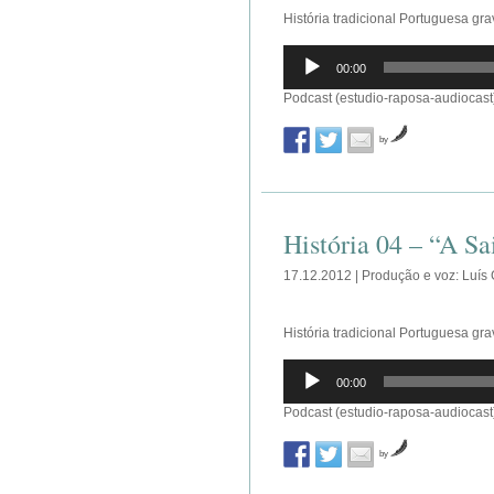
História tradicional Portuguesa gr
Reprodutor
00:00
de
áudio
Podcast (estudio-raposa-audiocast
by
História 04 – “A S
17.12.2012 | Produção e voz: Luís
História tradicional Portuguesa gr
Reprodutor
00:00
de
áudio
Podcast (estudio-raposa-audiocast
by