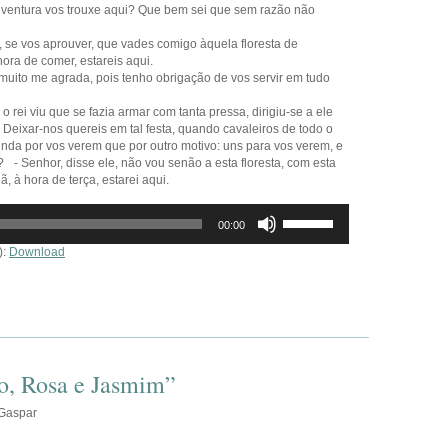
ue ventura vos trouxe aqui? Que bem sei que sem razão não
, se vos aprouver, que vades comigo àquela floresta de
ora de comer, estareis aqui.
muito me agrada, pois tenho obrigação de vos servir em tudo
 rei viu que se fazia armar com tanta pressa, dirigiu-se a ele
Deixar-nos quereis em tal festa, quando cavaleiros de todo o
inda por vos verem que por outro motivo: uns para vos verem, e
- Senhor, disse ele, não vou senão a esta floresta, com esta
 à hora de terça, estarei aqui.
Use
00:00
as
setas
):
Download
cima/baixo
para
aumentar
ou
diminuir
o
volume.
vo, Rosa e Jasmim”
 Gaspar