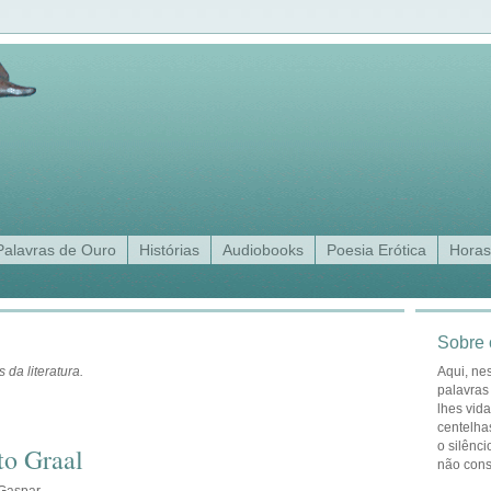
Palavras de Ouro
Histórias
Audiobooks
Poesia Erótica
Horas
Sobre 
da literatura.
Aqui, ne
palavras
lhes vid
centelha
o silênci
o Graal
não con