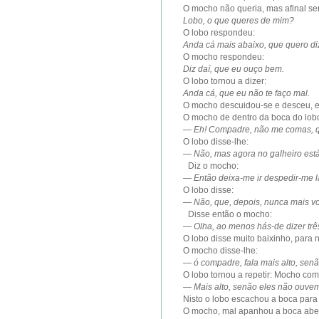
O mocho não queria, mas afinal se
Lobo, o que queres de mim?
O lobo respondeu:
Anda cá mais abaixo, que quero di
O mocho respondeu:
Diz daí, que eu ouço bem.
O lobo tornou a dizer:
Anda cá, que eu não te faço mal.
O mocho descuidou-se e desceu, e 
O mocho de dentro da boca do lobo
—
Eh! Compadre, não me comas, qu
O lobo disse-lhe:
—
Não, mas agora no galheiro está
Diz o mocho:
—
Então deixa-me ir despedir-me 
O lobo disse:
—
Não, que, depois, nunca mais vo
Disse então o mocho:
—
Olha, ao menos hás-de dizer tr
O lobo disse muito baixinho, para 
O mocho disse-lhe:
—
ó compadre, fala mais alto, se
O lobo tornou a repetir: Mocho com
—
Mais alto, senão eles não ouve
Nisto o lobo escachou a boca para g
O mocho, mal apanhou a boca abert