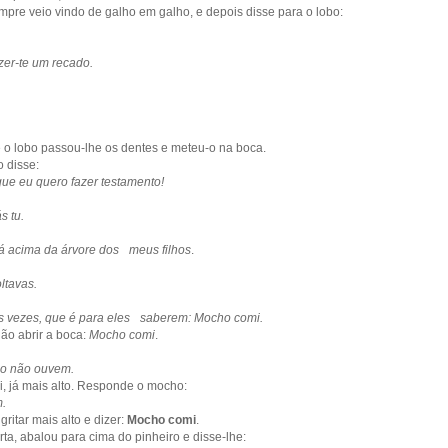
mpre veio vindo de galho em galho, e depois disse para o lobo:
zer-te um recado.
o lobo passou-lhe os dentes e meteu-o na boca.
 disse:
e eu quero fazer testamento!
s tu.
lá acima da árvore dos meus filhos
.
ltavas.
ês vezes, que é para eles saberem: Mocho comi.
não abrir a boca:
Mocho comi
.
não não ouvem.
i, já mais alto. Responde o mocho:
m.
ritar mais alto e dizer:
Mocho comi
.
a, abalou para cima do pinheiro e disse-lhe: