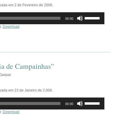
avada em 2 de Fevereiro de 2006.
Use
00:00
as
setas
):
Download
cima/baixo
para
aumentar
ou
diminuir
o
volume.
aia de Campainhas”
 Gaspar
avada em 23 de Janeiro de 2.006.
Use
00:00
as
setas
):
Download
cima/baixo
para
aumentar
ou