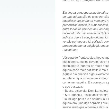
03.02.2014 | Produção e voz: Luís
Em língua portuguesa medieval se
de uma adaptação do texto francês
novelística da literatura medieval
preservado intacto, e o manuscrito
entre todas as versões da Post-Vu
do século XV preservada na Bibliote
indicam que a tradução original foi 
versão portuguesa foi utilizada c
preservada numa edição já renasce
(Wikipédia)
Véspera de Pentecostes, houve mu
muita gente, muitos cavaleiros e m
muito alegre, honrou-os muito e fe
aquela corte mais satisfeita e mai
Aquele dia que vos digo, exactam
aconteceu que uma donzela chegou 
como mensageira. Ela começou a pr
o que buscava.
– Busco, disse ela, Dom Lancelot
– Sim, donzela, disse um cavaleir
Ela foi logo para ele e saudou-o. 
aquela era uma das donzelas que m
amava mais que a donzela da su