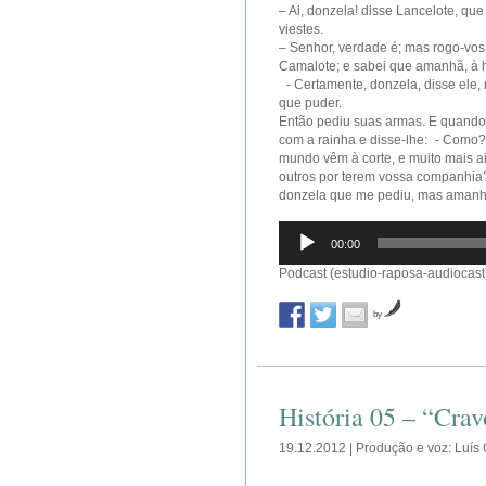
– Ai, donzela! disse Lancelote, q
viestes.
– Senhor, verdade é; mas rogo-vos
Camalote; e sabei que amanhã, à h
- Certamente, donzela, disse ele, 
que puder.
Então pediu suas armas. E quando o
com a rainha e disse-lhe: - Como? 
mundo vêm à corte, e muito mais a
outros por terem vossa companhia? 
donzela que me pediu, mas amanhã,
Reprodutor
00:00
de
áudio
Podcast (estudio-raposa-audiocast
by
História 05 – “Cra
19.12.2012 | Produção e voz: Luís