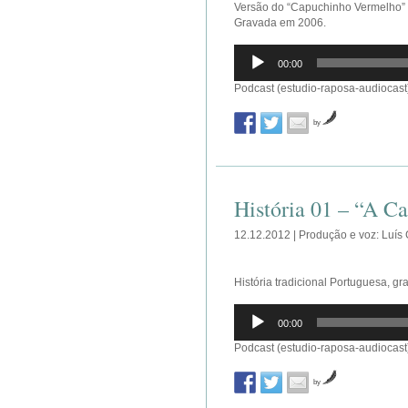
Versão do “Capuchinho Vermelho” e
Gravada em 2006.
Reprodutor
00:00
de
áudio
Podcast (estudio-raposa-audiocast
by
História 01 – “A Ca
12.12.2012 | Produção e voz: Luís
História tradicional Portuguesa, g
Reprodutor
00:00
de
áudio
Podcast (estudio-raposa-audiocast
by