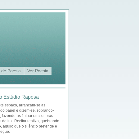
 de Poesia
Ver Poesia
o Estúdio Raposa
ste espaço, arrancam-se as
 do papel e dizem-se, soprando-
a, fazendo-as flutuar em sonoras
s de luz. Recitar realiza, quebrando
o, aquilo que o silêncio pretende e
segue.