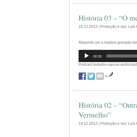
História 03 – “O m
16.12.2012 | Produção e voz: Luís
Repondo um a história gravada em
Reprodutor
00:00
de
áudio
Podcast (estudio-raposa-audiocast
by
História 02 – “Outr
Vermelho”
14.12.2012 | Produção e voz: Luís