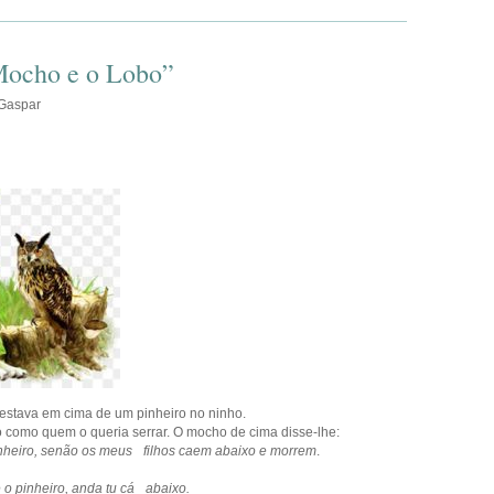
ou
diminuir
o
volume.
Mocho e o Lobo”
 Gaspar
estava em cima de um pinheiro no ninho.
o como quem o queria serrar. O mocho de cima disse-lhe:
nheiro, senão os meus filhos caem abaixo e morrem
.
 o pinheiro, anda tu cá abaixo.