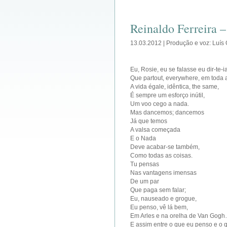
Reinaldo Ferreira –
13.03.2012 | Produção e voz: Luís
Eu, Rosie, eu se falasse eu dir-te-i
Que partout, everywhere, em toda a
A vida égale, idêntica, the same,
É sempre um esforço inútil,
Um voo cego a nada.
Mas dancemos; dancemos
Já que temos
A valsa começada
E o Nada
Deve acabar-se também,
Como todas as coisas.
Tu pensas
Nas vantagens imensas
De um par
Que paga sem falar;
Eu, nauseado e grogue,
Eu penso, vê lá bem,
Em Arles e na orelha de Van Gog
E assim entre o que eu penso e o q