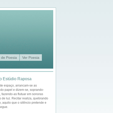
 de Poesia
Ver Poesia
o Estúdio Raposa
ste espaço, arrancam-se as
 do papel e dizem-se, soprando-
a, fazendo-as flutuar em sonoras
s de luz. Recitar realiza, quebrando
o, aquilo que o silêncio pretende e
segue.