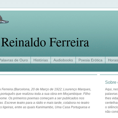
Reinaldo Ferreira
Palavras de Ouro
Histórias
Audiobooks
Poesia Erótica
Horas
Sobre 
 Ferreira (Barcelona, 20 de Março de 1922; Lourenço Marques,
Aqui, ne
 português que realizou toda a sua obra em Moçambique. Filho
palavras
nome. Os primeiros poemas começam a ser publicados nos
lhes vid
ras. Escreve teatro para a rádio e mais tarde, colabora no teatro
centelha
ões ligeiras, entre as quais Kanimambo, Uma Casa Portuguesa e
o silênci
não con