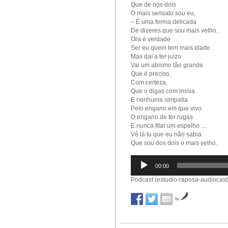
Que de nós dois
O mais sensato sou eu,
– É uma forma delicada
De dizeres que sou mais velho.
Ora é verdade
Ser eu quem tem mais idade.
Mas daí a ter juízo
Vai um abismo tão grande
Que é preciso,
Com certeza,
Que o digas com ironia
E nenhuma simpatia
Pelo engano em que vivo.
O engano de ter rugas
E nunca fitar um espelho …
Vê lá tu que eu não sabia
Que sou dos dois o mais velho.
Reprodutor
00:00
de
áudio
Podcast (estudio-raposa-audiocast
by