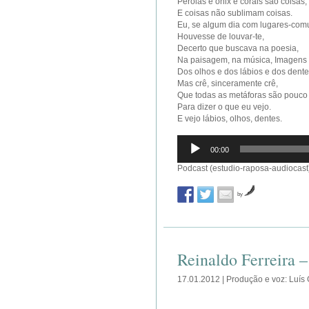
Pérolas e ónix e corais são coisas,
E coisas não sublimam coisas.
Eu, se algum dia com lugares-com
Houvesse de louvar-te,
Decerto que buscava na poesia,
Na paisagem, na música, Imagens
Dos olhos e dos lábios e dos dente
Mas crê, sinceramente crê,
Que todas as metáforas são pouco
Para dizer o que eu vejo.
E vejo lábios, olhos, dentes.
Reprodutor
00:00
de
áudio
Podcast (estudio-raposa-audiocast
by
Reinaldo Ferreira –
17.01.2012 | Produção e voz: Luís