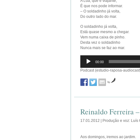
A Lua, que é viajante,
É que nos pode informar.
– O soldadinho já volta,
Do outro lado do mar.
O soldadinho já volta,
Está quase mesmo a chegar.
Vem numa caixa de pinho.
Desta vez o soldadinho
Nunca mais se faz ao mar.
Reprodutor
00:00
de
áudio
Podcast (estudio-raposa-audiocast
by
Reinaldo Ferreira 
17.01.2012 | Produção e voz: Luís
Aos domingos, iremos ao jardim.