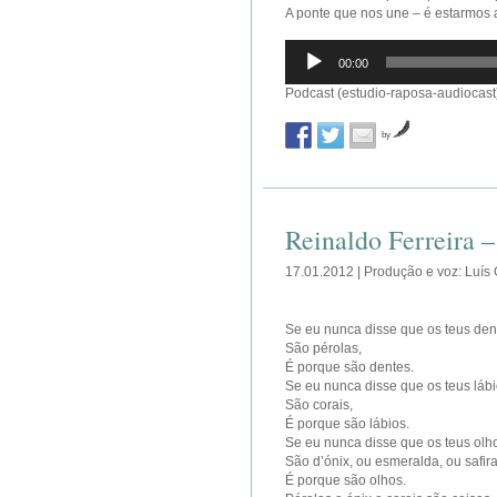
A ponte que nos une – é estarmos 
Reprodutor
00:00
de
áudio
Podcast (estudio-raposa-audiocast
by
Reinaldo Ferreira –
17.01.2012 | Produção e voz: Luís
Se eu nunca disse que os teus den
São pérolas,
É porque são dentes.
Se eu nunca disse que os teus láb
São corais,
É porque são lábios.
Se eu nunca disse que os teus olh
São d’ónix, ou esmeralda, ou safira
É porque são olhos.