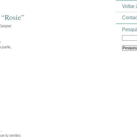
Voltar
 “Rosie”
Contac
 Gaspar
Pesqui
a
 parte,
h…
ue tu sentes