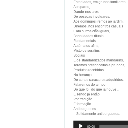
Entediados, em grupos familiares,
Aos pares,
Dando-nos ares
De pessoas invulgares,
Aos domingos iremos ao jardim.
Diremos, nos encontros casuais
Com outros clãs iguais,
Banalidades rituais,
Fundamentais.
Autómatos afins,
Misto de serafins
Sociais
E de standardizados mandarins,
Teremos preconceitos e pruridos,
Produtos recebidos
Na herança
De certos caracteres adquiridos.
Falaremos do tempo,
Do que foi, do que já houve …
E sendo já então
Por tradição
E formação
Antiburgueses
– Solidamente antiburgueses.
Reprodutor
00:00
de