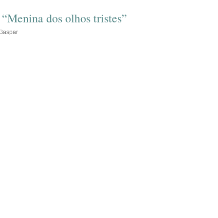
o
volume.
 “Menina dos olhos tristes”
 Gaspar