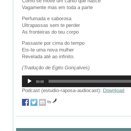
Como se move um canto que nasce
Vagamente mas em toda a parte
Perfumada e saborosa
Ultrapassas sem te perder
As fronteiras do teu corpo
Passaste por cima do tempo
Eis-te uma nova mulher
Revelada até ao infinito.
(Tradução de Egito Gonçalves)
Reprodutor
00:00
de
áudio
Podcast (estudio-raposa-audiocast):
Download
by