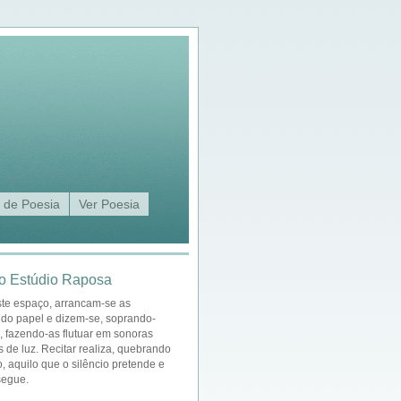
 de Poesia
Ver Poesia
o Estúdio Raposa
ste espaço, arrancam-se as
 do papel e dizem-se, soprando-
a, fazendo-as flutuar em sonoras
s de luz. Recitar realiza, quebrando
o, aquilo que o silêncio pretende e
segue.