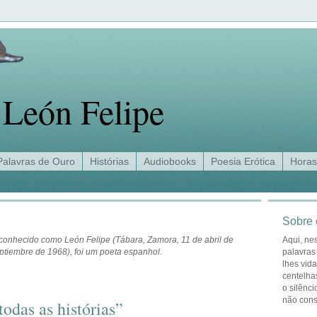
León Felipe
Palavras de Ouro
Histórias
Audiobooks
Poesia Erótica
Horas
Sobre 
 conhecido como León Felipe (Tábara, Zamora, 11 de abril de
Aqui, ne
ptiembre de 1968), foi um poeta espanhol.
palavras
lhes vid
centelha
o silênci
não con
todas as histórias”