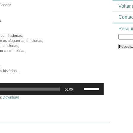
 Gaspar
Voltar
Contac
e.
Pesqui
om histórias,
m os afogam com histórias,
m histórias,
m com histórias,
,
s histórias…
Use
00:00
as
setas
):
Download
cima/baixo
para
aumentar
ou
diminuir
o