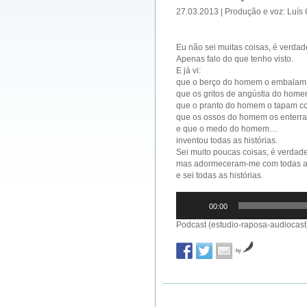
27.03.2013 | Produção e voz: Luís
Eu não sei muitas coisas, é verdad
Apenas falo do que tenho visto.
E já vi:
que o berço do homem o embalam c
que os gritos de angústia do home
que o pranto do homem o tapam co
que os ossos do homem os enterra
e que o medo do homem…
inventou todas as histórias.
Sei muito poucas coisas, é verdade
mas adormeceram-me com todas a
e sei todas as histórias.
Reprodutor
00:00
de
áudio
Podcast (estudio-raposa-audiocast
by