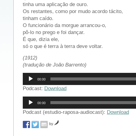
tinha uma aplicação de ouro.
Os restantes, como por mudo acordo tácito,
tinham caído.
O funcionário da morgue arrancou-o,
pô-lo no prego e foi dançar.
É que, dizia ele,
só o que é terra à terra deve voltar.
(1912)
(tradução de João Barrento)
Reprodutor
00:00
de
áudio
Podcast:
Download
Reprodutor
00:00
de
áudio
Podcast (estudio-raposa-audiocast):
Download
by