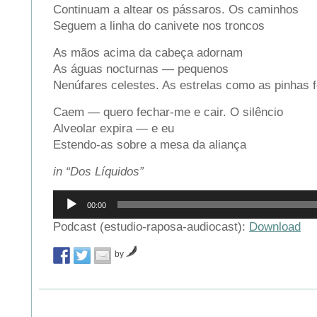
Continuam a altear os pássaros. Os caminhos
Seguem a linha do canivete nos troncos
As mãos acima da cabeça adornam
As águas nocturnas — pequenos
Nenúfares celestes. As estrelas como as pinhas 
Caem — quero fechar-me e cair. O silêncio
Alveolar expira — e eu
Estendo-as sobre a mesa da aliança
in “Dos Líquidos”
Reprodutor
00:00
de
áudio
Podcast (estudio-raposa-audiocast):
Download
by