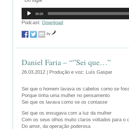
Do lugar
Reprodutor
00:00
de
áudio
Podcast:
Download
by
Daniel Faria – “”Sei que…”
26.03.2012 | Produção e voz: Luís Gaspar
Sei que o homem lavava os cabelos como se fos
Porque tinha uma mulher no pensamento
Sei que os lavava como se os contasse
Sei que os enxugava com a luz da mulher
Com os seus olhos muito claros voltados para o 
Do amor, da operação poderosa