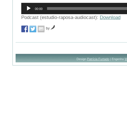
Reprodutor
00:00
de
áudio
Podcast (estudio-raposa-audiocast):
Download
by
Design
Patrícia Furtado
| Engenho
W