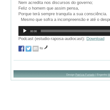
Nem acredita nos discursos do governo;
Feliz o homem que assim pensa,
Porque terá sempre tranquila a sua consciência.
Mesmo que sofra a incompreensão e até o desp
Reprodutor
00:00
de
áudio
Podcast (estudio-raposa-audiocast):
Download
by
Design
Patrícia Furtado
| Engenho
W