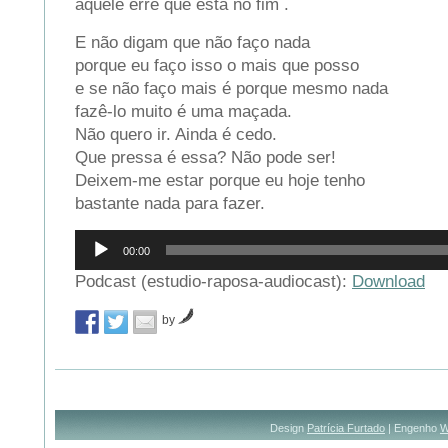
aquele erre que está no fim .
E não digam que não faço nada
porque eu faço isso o mais que posso
e se não faço mais é porque mesmo nada
fazê-lo muito é uma maçada.
Não quero ir. Ainda é cedo.
Que pressa é essa? Não pode ser!
Deixem-me estar porque eu hoje tenho
bastante nada para fazer.
Reprodutor
00:00
de
áudio
Podcast (estudio-raposa-audiocast):
Download
by
Design
Patrícia Furtado
| Engenho
W