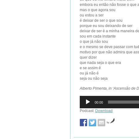
embora eu então não fosse o que 
mas o que agora sou
ou estou a ser
é deixar de ser o que sou
porque eu sou deixando de ser
deixar de ser é a minha maneira de
sou em cada instante
o que já não sou
e o mesmo se deve passar com tud
motivo por que não admira que ass
quer dizer
que nada seja o que era
e se assim é
ou já não é
seja ou não seja
Alberto Pimenta, in ‘Ascensão de 
Reprodutor
00:00
de
áudio
Podcast:
Download
by