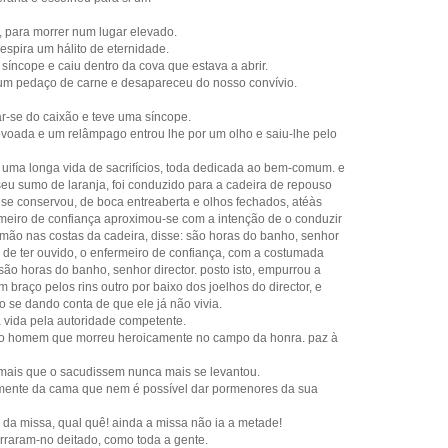
, para morrer num lugar elevado.
espira um hálito de eternidade.
 síncope e caiu dentro da cova que estava a abrir.
m pedaço de carne e desapareceu do nosso convívio.
ar-se do caixão e teve uma síncope.
rovoada e um relâmpago entrou lhe por um olho e saiu-lhe pelo
s uma longa vida de sacrifícios, toda dedicada ao bem-comum. e
 seu sumo de laranja, foi conduzido para a cadeira de repouso
 se conservou, de boca entreaberta e olhos fechados, atéàs
rmeiro de confiança aproximou-se com a intenção de o conduzir
ão nas costas da cadeira, disse: são horas do banho, senhor
l de ter ouvido, o enfermeiro de confiança, com a costumada
são horas do banho, senhor director. posto isto, empurrou a
 braço pelos rins outro por baixo dos joelhos do director, e
o se dando conta de que ele já não vivia.
da vida pela autoridade competente.
oso homem que morreu heroicamente no campo da honra. paz à
r mais que o sacudissem nunca mais se levantou.
amente da cama que nem é possível dar pormenores da sua
 da missa, qual quê! ainda a missa não ia a metade!
rraram-no deitado, como toda a gente.