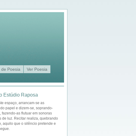
 de Poesia
Ver Poesia
o Estúdio Raposa
ste espaço, arrancam-se as
 do papel e dizem-se, soprando-
a, fazendo-as flutuar em sonoras
s de luz. Recitar realiza, quebrando
o, aquilo que o silêncio pretende e
segue.