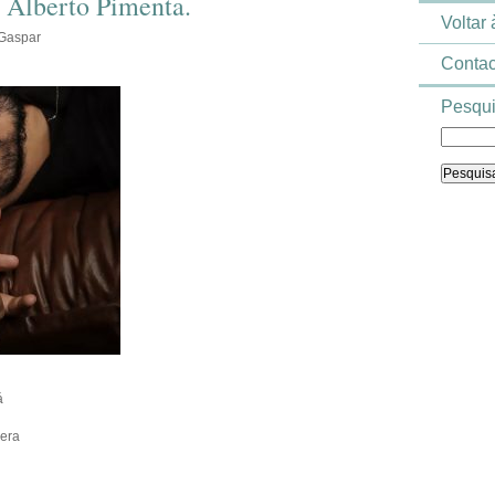
 Alberto Pimenta.
Voltar
 Gaspar
Contac
Pesqui
á
 era