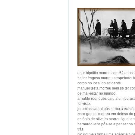
artur hipólito morreu com 62 anos, 
heitor fragoso morreu atropelado. 
corpo no local do acidente.
manuel testa morreu sem se ter co
de mal-estar no mundo.
arnaldo rodrigues caiu a um burac
foi visto.
jeremias cabral pôs termo à existê
zeca gomes morreu em defesa da pá
antónio de oliveira morreu igual a 
bernardo leite pôs-se a pensar na 
trás.
ivo gouveia tinha uma agência fune