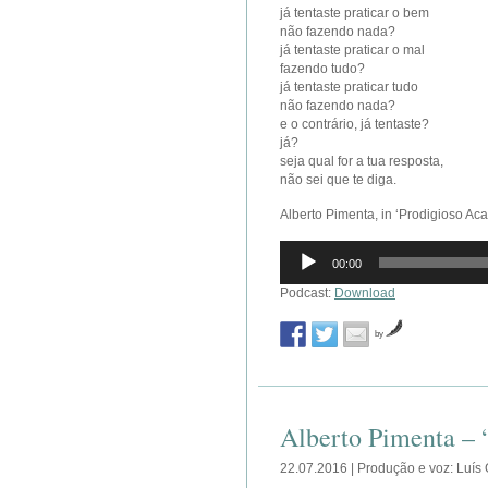
já tentaste praticar o bem
não fazendo nada?
já tentaste praticar o mal
fazendo tudo?
já tentaste praticar tudo
não fazendo nada?
e o contrário, já tentaste?
já?
seja qual for a tua resposta,
não sei que te diga.
Alberto Pimenta, in ‘Prodigioso Aca
Reprodutor
00:00
de
áudio
Podcast:
Download
by
Alberto Pimenta –
22.07.2016 | Produção e voz: Luís