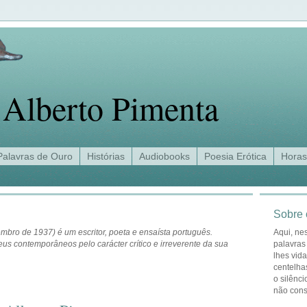
Alberto Pimenta
Palavras de Ouro
Histórias
Audiobooks
Poesia Erótica
Horas
Sobre 
mbro de 1937) é um escritor, poeta e ensaísta português.
Aqui, ne
us contemporâneos pelo carácter crítico e irreverente da sua
palavras
lhes vid
centelha
o silênci
não con