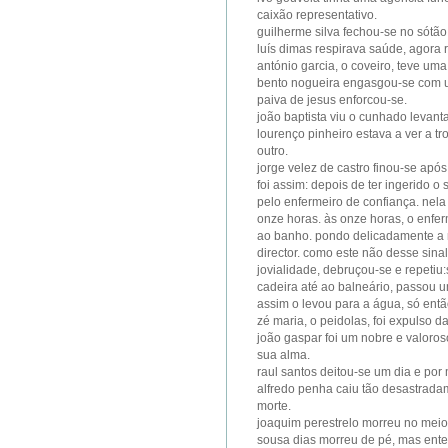
caixão representativo.
guilherme silva fechou-se no sótão
luís dimas respirava saúde, agora r
antónio garcia, o coveiro, teve uma
bento nogueira engasgou-se com u
paiva de jesus enforcou-se.
joão baptista viu o cunhado levant
lourenço pinheiro estava a ver a t
outro.
jorge velez de castro finou-se apó
foi assim: depois de ter ingerido o
pelo enfermeiro de confiança. nela
onze horas. às onze horas, o enfe
ao banho. pondo delicadamente a m
director. como este não desse sina
jovialidade, debruçou-se e repetiu:
cadeira até ao balneário, passou um
assim o levou para a água, só entã
zé maria, o peidolas, foi expulso 
joão gaspar foi um nobre e valor
sua alma.
raul santos deitou-se um dia e po
alfredo penha caiu tão desastrad
morte.
joaquim perestrelo morreu no meio
sousa dias morreu de pé, mas ente