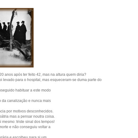
20 anos após ter feito 42, mas na altura quem diria?
foi levado para o hospital, mas esqueceram-se duma parte do
nseguido habituar a este modo
o da canalização e nunca mais
ncia por motivos desconhecidos.
tria mas a pensar noutra coisa.
si mesmo: triste sinal dos tempos!
morte e não conseguiu voltar a
rária e escolheu para si um