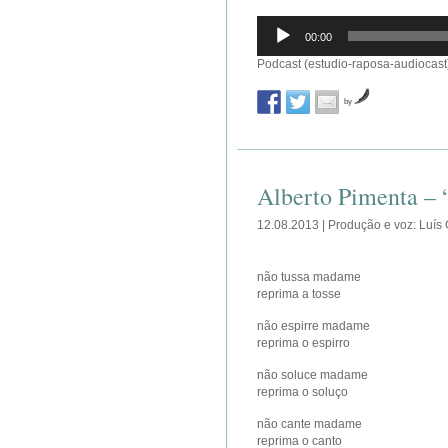
Reprodutor
00:00
de
áudio
Podcast (estudio-raposa-audiocast
by
Alberto Pimenta – 
12.08.2013 | Produção e voz: Luís
não tussa madame
reprima a tosse
não espirre madame
reprima o espirro
não soluce madame
reprima o soluço
não cante madame
reprima o canto