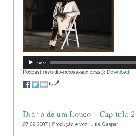
Reprodutor
00:00
de
áudio
Podcast (estudio-raposa-audiocast):
Download
by
Diário de um Louco – Capítulo 2
07.09.2007 | Produção e voz: Luís Gaspar