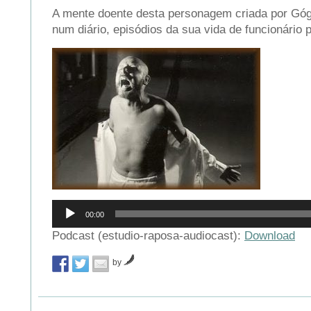
A mente doente desta personagem criada por Gógo
num diário, episódios da sua vida de funcionário p
Reprodutor
00:00
de
áudio
Podcast (estudio-raposa-audiocast):
Download
by