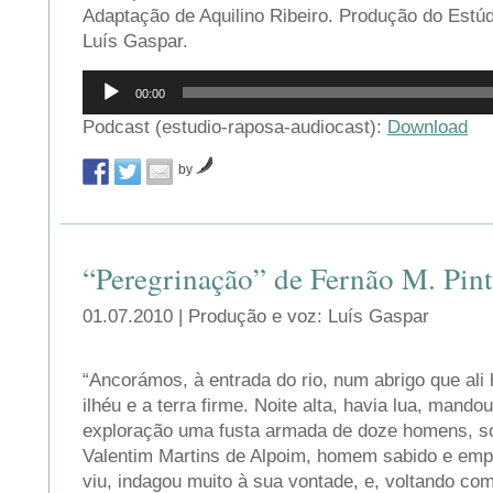
Adaptação de Aquilino Ribeiro. Produção do Estú
Luís Gaspar.
Reprodutor
00:00
de
áudio
Podcast (estudio-raposa-audiocast):
Download
by
“Peregrinação” de Fernão M. Pin
01.07.2010 | Produção e voz: Luís Gaspar
“Ancorámos, à entrada do rio, num abrigo que ali
ilhéu e a terra firme. Noite alta, havia lua, mand
exploração uma fusta armada de doze homens, s
Valentim Martins de Alpoim, homem sabido e empr
viu, indagou muito à sua vontade, e, voltando c