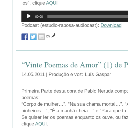
los”, clique
AQUI
Reprodutor
00:00
de
áudio
Podcast (estudio-raposa-audiocast):
Download
by
“Vinte Poemas de Amor” (1) de 
14.05.2011 | Produção e voz: Luís Gaspar
Primeira Parte desta obra de Pablo Neruda compo
poemas:
“Corpo de mulher…”, “Na sua chama mortal…”, “A
pinheiros…”, “É a manhã cheia…” e “Para que t
Se quiser ler os poemas enquanto os ouve, ou fa
clique
AQUI
.