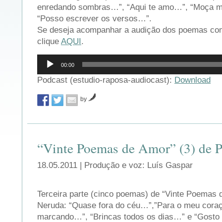
enredando sombras…”, “Aqui te amo…”, “Moça m
“Posso escrever os versos…”.
Se deseja acompanhar a audição dos poemas com 
clique
AQUI
.
Reprodutor
00:00
de
áudio
Podcast (estudio-raposa-audiocast):
Download
by
“Vinte Poemas de Amor” (3) de 
18.05.2011 | Produção e voz: Luís Gaspar
Terceira parte (cinco poemas) de “Vinte Poemas 
Neruda: “Quase fora do céu…”,”Para o meu coraç
marcando…”, “Brincas todos os dias…” e “Gosto 