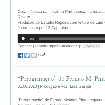
Obra clássica da literatura Portuguesa, numa ada
Ribeiro.
Produção do Estúdio Raposa com leitura de Luís 
é composto por 12 Capítulos.
Reprodutor
00:00
de
áudio
Podcast (estudio-raposa-audiocast):
Download
by
“Peregrinação” de Fernão M. Pint
01.06.2010 | Produção e voz: Luís Gaspar
“Peregrinação” de Fernão Mendes Pinto segundo 