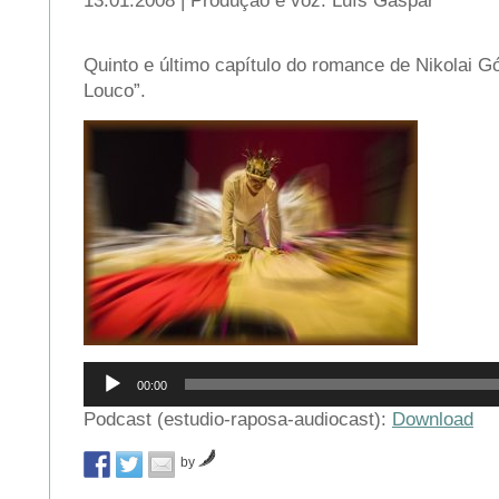
13.01.2008 | Produção e voz: Luís Gaspar
Quinto e último capítulo do romance de Nikolai Gó
Louco”.
Reprodutor
00:00
de
áudio
Podcast (estudio-raposa-audiocast):
Download
by