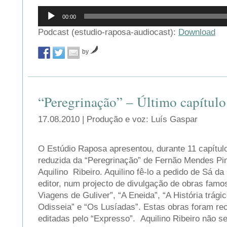
Reprodutor
00:00
de
áudio
Podcast (estudio-raposa-audiocast):
Download
by
“Peregrinação” – Último capítulo
17.08.2010 | Produção e voz: Luís Gaspar
O Estúdio Raposa apresentou, durante 11 capítu
reduzida da “Peregrinação” de Fernão Mendes Pin
Aquilino Ribeiro. Aquilino fê-lo a pedido de Sá d
editor, num projecto de divulgação de obras famo
Viagens de Guliver”, “A Eneida”, “A História trági
Odisseia” e “Os Lusíadas”. Estas obras foram re
editadas pelo “Expresso”. Aquilino Ribeiro não se