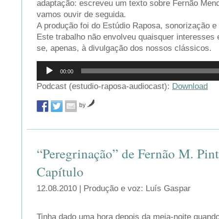
adaptação: escreveu um texto sobre Fernão Mende
vamos ouvir de seguida.
A produção foi do Estúdio Raposa, sonorização e 
Este trabalho não envolveu quaisquer interesses
se, apenas, à divulgação dos nossos clássicos.
Reprodutor
00:00
de
áudio
Podcast (estudio-raposa-audiocast):
Download
by
“Peregrinação” de Fernão M. Pin
Capítulo
12.08.2010 | Produção e voz: Luís Gaspar
Tinha dado uma hora depois da meia-noite quand