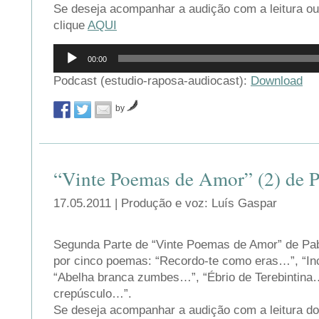
Se deseja acompanhar a audição com a leitura ou 
clique
AQUI
Reprodutor
00:00
de
áudio
Podcast (estudio-raposa-audiocast):
Download
by
“Vinte Poemas de Amor” (2) de P
17.05.2011 | Produção e voz: Luís Gaspar
Segunda Parte de “Vinte Poemas de Amor” de Pab
por cinco poemas: “Recordo-te como eras…”, “In
“Abelha branca zumbes…”, “Ébrio de Terebintin
crepúsculo…”.
Se deseja acompanhar a audição com a leitura do