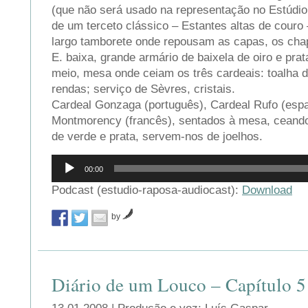
(que não será usado na representação no Estúdio
de um terceto clássico – Estantes altas de couro
largo tamborete onde repousam as capas, os cha
E. baixa, grande armário de baixela de oiro e pra
meio, mesa onde ceiam os três cardeais: toalha d
rendas; serviço de Sèvres, cristais.
Cardeal Gonzaga (português), Cardeal Rufo (espa
Montmorency (francês), sentados à mesa, ceando
de verde e prata, servem-nos de joelhos.
Reprodutor
00:00
de
áudio
Podcast (estudio-raposa-audiocast):
Download
by
Diário de um Louco – Capítulo 5