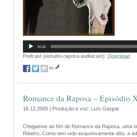
Reprodutor
00:00
de
áudio
Podcast (estudio-raposa-audiocast):
Download
by
Romance da Raposa – Episódio X
16.12.2005 | Produção e voz: Luís Gaspar
Chegamos ao fim do Romance da Raposa, uma ob
Ribeiro. Como tem sido exaustivamente dito, a ad