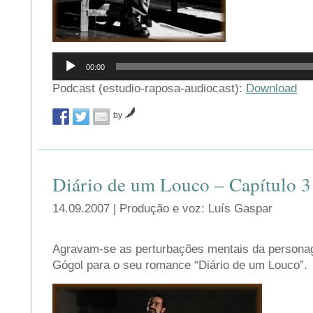
Reprodutor
00:00
de
áudio
Podcast (estudio-raposa-audiocast):
Download
by
Diário de um Louco – Capítulo 3
14.09.2007 | Produção e voz: Luís Gaspar
Agravam-se as perturbações mentais da personag
Gógol para o seu romance “Diário de um Louco”.