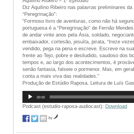
Aquilino Ribeiro – 1º Episódio
Diz Aquilino Ribeiro nas palavras preliminares d
“Peregrinação”:
“Formoso livro de aventuras, como não há segund
portuguesa é a “Peregrinação” de Fernão Mendes 
de andar vinte anos pela Ásia, soldado, negociant
embaixador, cortesão, jesuíta, pirata, “treze veze
vendido, pega na pena e escreve. Escreve na sua
frente ao Tejo, pobre e desiludido, saudoso dos 
tempos e, ao largo dos acontecimentos, é prováv
senão fantasia, falseie o pormenor. Mas, em geral
conta a mais viva das realidades.”
Produção de Estúdio Raposa. Leitura de Luís Gas
Reprodutor
00:00
de
áudio
Podcast (estudio-raposa-audiocast):
Download
by