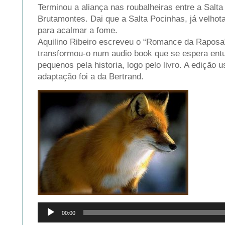
Terminou a aliança nas roubalheiras entre a Salta
Brutamontes. Dai que a Salta Pocinhas, já velhot
para acalmar a fome.
Aquilino Ribeiro escreveu o “Romance da Raposa
transformou-o num audio book que se espera ent
pequenos pela historia, logo pelo livro. A edição 
adaptação foi a da Bertrand.
Reprodutor
00:00
de
áudio