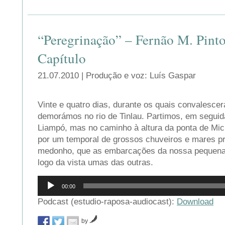
“Peregrinação” – Fernão M. Pinto
Capítulo
21.07.2010 | Produção e voz: Luís Gaspar
Vinte e quatro dias, durante os quais convalescer
demorámos no rio de Tinlau. Partimos, em seguid
Liampó, mas no caminho à altura da ponta de Mi
por um temporal de grossos chuveiros e mares pr
medonho, que as embarcações da nossa pequen
logo da vista umas das outras.
Reprodutor
00:00
de
áudio
Podcast (estudio-raposa-audiocast):
Download
by