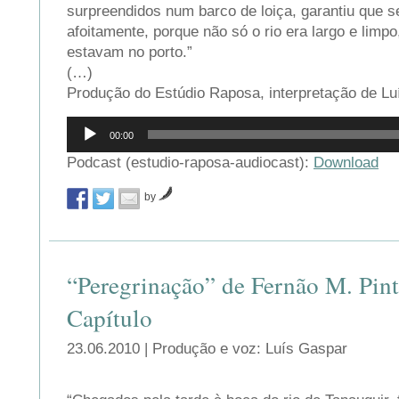
surpreendidos num barco de loiça, garantiu que se
afoitamente, porque não só o rio era largo e lim
estavam no porto.”
(…)
Produção do Estúdio Raposa, interpretação de Lu
Reprodutor
00:00
de
áudio
Podcast (estudio-raposa-audiocast):
Download
by
“Peregrinação” de Fernão M. Pin
Capítulo
23.06.2010 | Produção e voz: Luís Gaspar