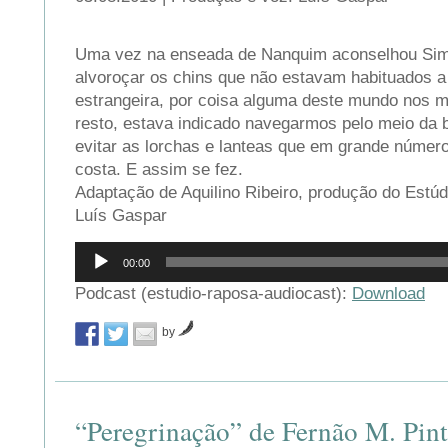
Uma vez na enseada de Nanquim aconselhou Simi
alvoroçar os chins que não estavam habituados a 
estrangeira, por coisa alguma deste mundo nos 
resto, estava indicado navegarmos pelo meio da 
evitar as lorchas e lanteas que em grande númer
costa. E assim se fez.
Adaptação de Aquilino Ribeiro, produção do Estúd
Luís Gaspar
Reprodutor
00:00
de
áudio
Podcast (estudio-raposa-audiocast):
Download
by
“Peregrinação” de Fernão M. Pin