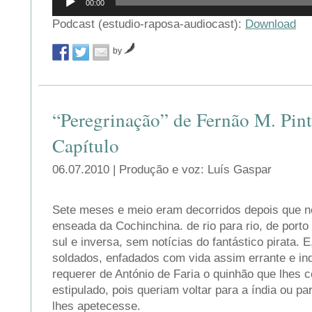
00:00
de
áudio
Podcast (estudio-raposa-audiocast):
Download
by
“Peregrinação” de Fernão M. Pin
Capítulo
06.07.2010 | Produção e voz: Luís Gaspar
Sete meses e meio eram decorridos depois que 
enseada da Cochinchina. de rio para rio, de porto 
sul e inversa, sem notícias do fantástico pirata. E
soldados, enfadados com vida assim errante e inq
requerer de António de Faria o quinhão que lhes 
estipulado, pois queriam voltar para a índia ou p
lhes apetecesse.