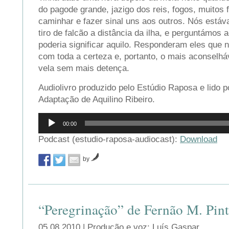
do pagode grande, jazigo dos reis, fogos, muitos
caminhar e fazer sinal uns aos outros. Nós est
tiro de falcão a distância da ilha, e perguntámos 
poderia significar aquilo. Responderam eles que 
com toda a certeza e, portanto, o mais aconselhá
vela sem mais detença.
Audiolivro produzido pelo Estúdio Raposa e lido p
Adaptação de Aquilino Ribeiro.
Reprodutor
00:00
de
áudio
Podcast (estudio-raposa-audiocast):
Download
by
“Peregrinação” de Fernão M. Pin
05.08.2010 | Produção e voz: Luís Gaspar