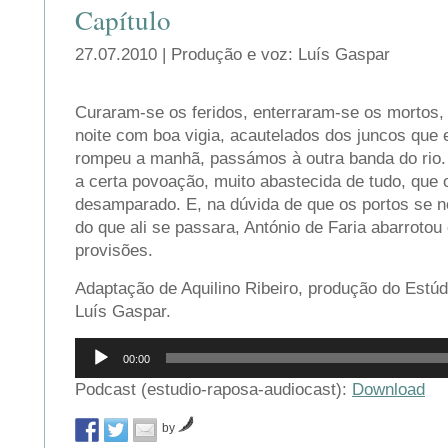
Capítulo
27.07.2010 | Produção e voz: Luís Gaspar
Curaram-se os feridos, enterraram-se os mortos,
noite com boa vigia, acautelados dos juncos que 
rompeu a manhã, passámos à outra banda do rio
a certa povoação, muito abastecida de tudo, que
desamparado. E, na dúvida de que os portos se 
do que ali se passara, António de Faria abarroto
provisões.
Adaptação de Aquilino Ribeiro, produção do Estúd
Luís Gaspar.
Reprodutor
00:00
de
áudio
Podcast (estudio-raposa-audiocast):
Download
by