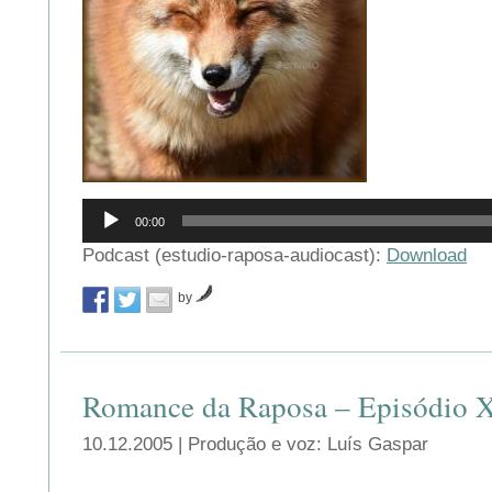
Reprodutor
00:00
de
áudio
Podcast (estudio-raposa-audiocast):
Download
by
Romance da Raposa – Episódio 
10.12.2005 | Produção e voz: Luís Gaspar