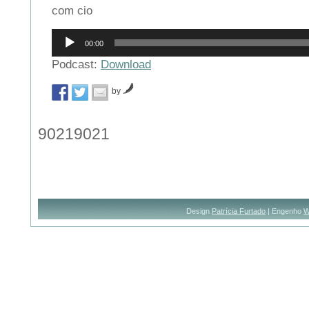
com cio
Reprodutor
00:00
de
áudio
Podcast:
Download
by
90219021
Design
Patrícia Furtado
| Engenho
W