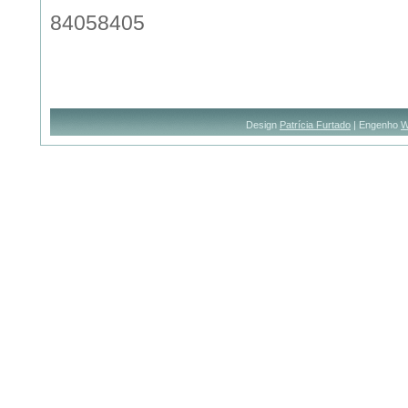
84058405
Design
Patrícia Furtado
| Engenho
W