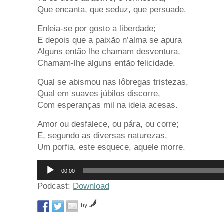
Que encanta, que seduz, que persuade.
Enleia-se por gosto a liberdade;
E depois que a paixão n’alma se apura
Alguns então lhe chamam desventura,
Chamam-lhe alguns então felicidade.
Qual se abismou nas lôbregas tristezas,
Qual em suaves júbilos discorre,
Com esperanças mil na ideia acesas.
Amor ou desfalece, ou pára, ou corre;
E, segundo as diversas naturezas,
Um porfia, este esquece, aquele morre.
Reprodutor
00:00
de
áudio
Podcast:
Download
by