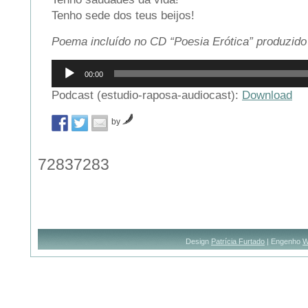
Tenho sede dos teus beijos!
Poema incluído no CD “Poesia Erótica” produzido
Reprodutor
00:00
de
áudio
Podcast (estudio-raposa-audiocast):
Download
by
72837283
Design
Patrícia Furtado
| Engenho
W