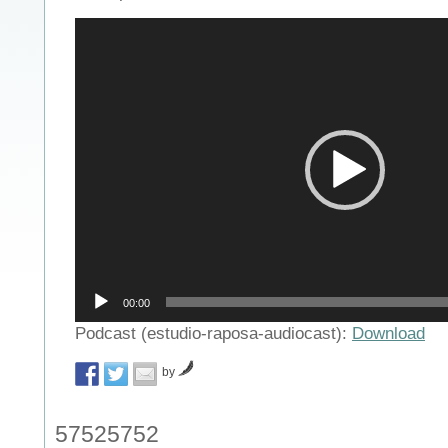
Reprodutor
de
vídeo
00:00
Podcast (estudio-raposa-audiocast):
Download
by
57525752