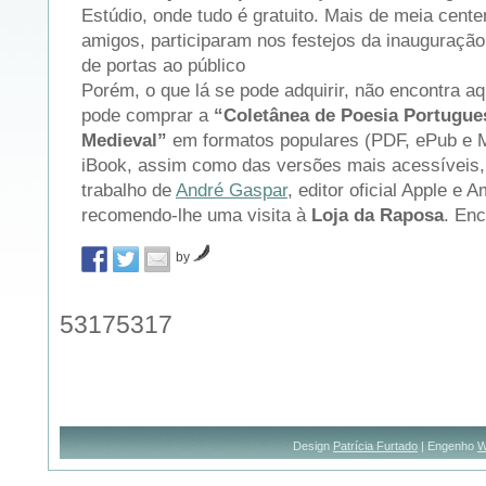
Estúdio, onde tudo é gratuito. Mais de meia cent
amigos, participaram nos festejos da inauguração 
de portas ao público
Porém, o que lá se pode adquirir, não encontra aq
pode comprar a
“Coletânea de Poesia Portugue
Medieval”
em formatos populares (PDF, ePub e M
iBook, assim como das versões mais acessíveis,
trabalho de
André Gaspar
, editor oficial Apple e 
recomendo-lhe uma visita à
Loja da Raposa
. En
by
53175317
Design
Patrícia Furtado
| Engenho
W