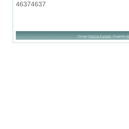
46374637
Design
Patrícia Furtado
| Engenho
W