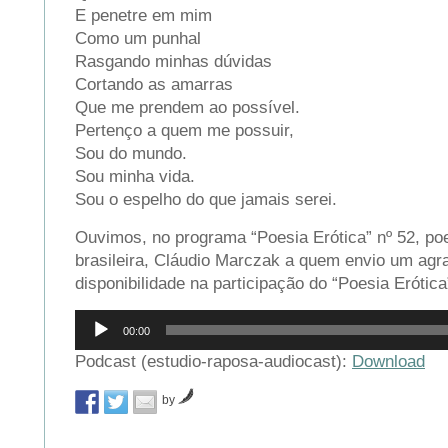
E penetre em mim
Como um punhal
Rasgando minhas dúvidas
Cortando as amarras
Que me prendem ao possível.
Pertenço a quem me possuir,
Sou do mundo.
Sou minha vida.
Sou o espelho do que jamais serei.
Ouvimos, no programa “Poesia Erótica” nº 52, po
brasileira, Cláudio Marczak a quem envio um agr
disponibilidade na participação do “Poesia Erótica
Reprodutor
00:00
de
áudio
Podcast (estudio-raposa-audiocast):
Download
by