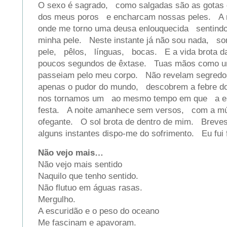
O sexo é sagrado, como salgadas são as gotas
dos meus poros e encharcam nossas peles. A 
onde me torno uma deusa enlouquecida sentindo 
minha pele. Neste instante já não sou nada, 
pele, pêlos, línguas, bocas. E a vida brota 
poucos segundos de êxtase. Tuas mãos como 
passeiam pelo meu corpo. Não revelam segre
apenas o pudor do mundo, descobrem a febre d
nos tornamos um ao mesmo tempo em que a es
festa. A noite amanhece sem versos, com a mús
ofegante. O sol brota de dentro de mim. Brev
alguns instantes dispo-me do sofrimento. Eu fui f
Não vejo mais…
Não vejo mais sentido
Naquilo que tenho sentido.
Não flutuo em águas rasas.
Mergulho.
A escuridão e o peso do oceano
Me fascinam e apavoram.