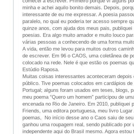
comecei a escrever. Primeiro porque vi alguns 
minha e achei aquilo bonito demais. Depois, porqu
interessante de eu me expressar. A poesia passo
paralelo, no qual eu poderia ter acesso sempre q
quinze anos, com ajuda dos meus pais, publiquei
poesias. Era algo muito amador e muito louco pa
várias pessoas a conhecendo de uma forma muito 
A vida, então me levou para muitos outros camin
de escrever. Em 96 o CAOS, uma coletânea de p
colocado na rede. Nele é que estão os poemas q
Estúdio Raposa.
Muitas coisas interessantes aconteceram depois
público. Tive poemas colocados em cardápios de 
Portugal; alguns foram usados em teses, blogs, p
meu poema “Quero um homem” participou de uma 
encenada no Rio de Janeiro. Em 2010, publiquei p
Friends, uma editora portuguesa, meu livro Luga
poemas, No início desse ano o Caos saiu de seu 
ganhou uma roupagem real, sendo publicado por 
independente aqui do Brasil mesmo. Agora estou