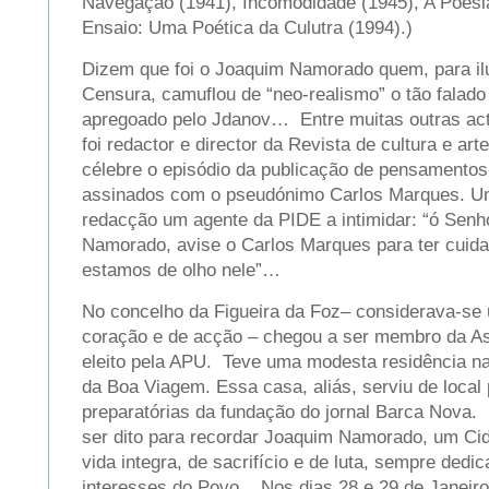
Navegação (1941), Incomodidade (1945), A Poesi
Ensaio: Uma Poética da Culutra (1994).)
Dizem que foi o Joaquim Namorado quem, para ilu
Censura, camuflou de “neo-realismo” o tão falado 
apregoado pelo Jdanov… Entre muitas outras acti
foi redactor e director da Revista de cultura e art
célebre o episódio da publicação de pensamentos
assinados com o pseudónimo Carlos Marques. Um
redacção um agente da PIDE a intimidar: “ó Sen
Namorado, avise o Carlos Marques para ter cuidad
estamos de olho nele”…
No concelho da Figueira da Foz– considerava-se 
coração e de acção – chegou a ser membro da As
eleito pela APU. Teve uma modesta residência na
da Boa Viagem. Essa casa, aliás, serviu de local
preparatórias da fundação do jornal Barca Nova.
ser dito para recordar Joaquim Namorado, um Ci
vida integra, de sacrifício e de luta, sempre dedi
interesses do Povo. Nos dias 28 e 29 de Janeiro