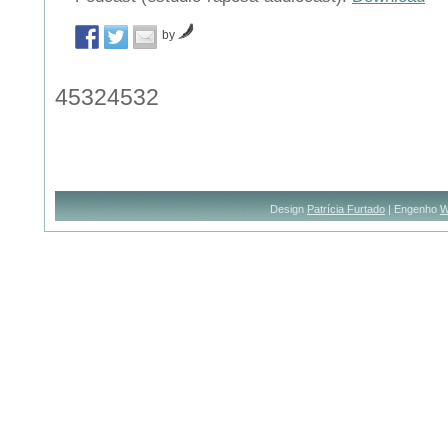
by
45324532
Design
Patrícia Furtado
| Engenho
W