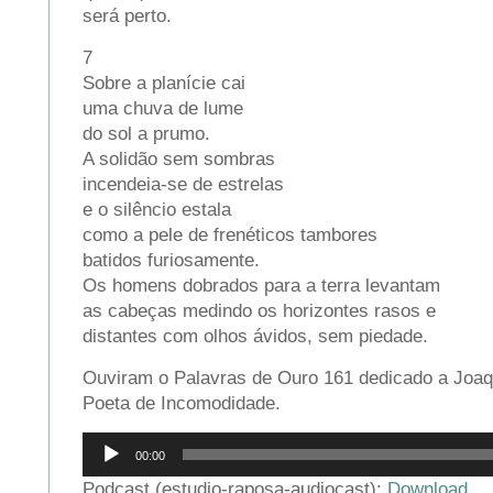
será perto.
7
Sobre a planície cai
uma chuva de lume
do sol a prumo.
A solidão sem sombras
incendeia-se de estrelas
e o silêncio estala
como a pele de frenéticos tambores
batidos furiosamente.
Os homens dobrados para a terra levantam
as cabeças medindo os horizontes rasos e
distantes com olhos ávidos, sem piedade.
Ouviram o Palavras de Ouro 161 dedicado a Joa
Poeta de Incomodidade.
Reprodutor
00:00
de
áudio
Podcast (estudio-raposa-audiocast):
Download