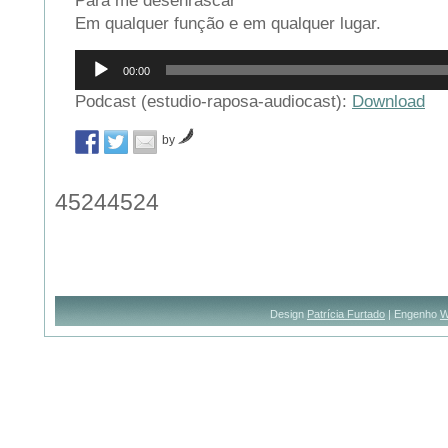
Para me desenrascar
Em qualquer função e em qualquer lugar.
Reprodutor
00:00
de
áudio
Podcast (estudio-raposa-audiocast):
Download
by
45244524
Design
Patrícia Furtado
| Engenho
W