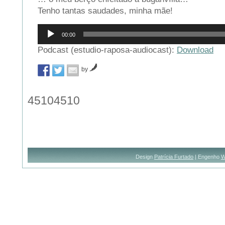
Tenho tantas saudades, minha mãe!
Reprodutor
00:00
de
áudio
Podcast (estudio-raposa-audiocast):
Download
by
45104510
Design
Patrícia Furtado
| Engenho
W