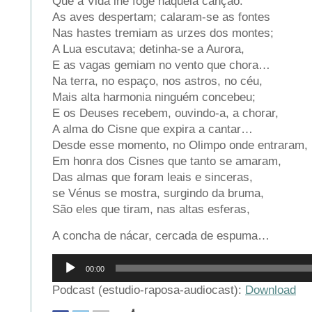
Que a Vida lhe foge naquela canção.
As aves despertam; calaram-se as fontes
Nas hastes tremiam as urzes dos montes;
A Lua escutava; detinha-se a Aurora,
E as vagas gemiam no vento que chora…
Na terra, no espaço, nos astros, no céu,
Mais alta harmonia ninguém concebeu;
E os Deuses recebem, ouvindo-a, a chorar,
A alma do Cisne que expira a cantar…
Desde esse momento, no Olimpo onde entraram,
Em honra dos Cisnes que tanto se amaram,
Das almas que foram leais e sinceras,
se Vénus se mostra, surgindo da bruma,
São eles que tiram, nas altas esferas,
A concha de nácar, cercada de espuma…
Reprodutor
00:00
de
áudio
Podcast (estudio-raposa-audiocast):
Download