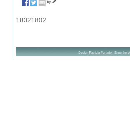
by
18021802
Design
Patrícia Furtado
| Engenho
W