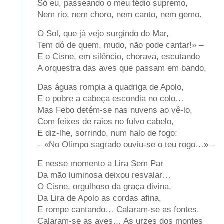
Só eu, passeando o meu tédio supremo,
Nem rio, nem choro, nem canto, nem gemo.
O Sol, que já vejo surgindo do Mar,
Tem dó de quem, mudo, não pode cantar!» –
E o Cisne, em silêncio, chorava, escutando
A orquestra das aves que passam em bando.
Das águas rompia a quadriga de Apolo,
E o pobre a cabeça escondia no colo…
Mas Febo detém-se nas nuvens ao vê-lo,
Com feixes de raios no fulvo cabelo,
E diz-lhe, sorrindo, num halo de fogo:
– «No Olimpo sagrado ouviu-se o teu rogo…» –
E nesse momento a Lira Sem Par
Da mão luminosa deixou resvalar…
O Cisne, orgulhoso da graça divina,
Da Lira de Apolo as cordas afina,
E rompe cantando… Calaram-se as fontes,
Calaram-se as aves… As urzes dos montes