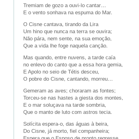
Tremiam de gozo a ouvi-lo cantar…
E o vento sonhava na espuma do Mar.
O Cisne cantava, tirando da Lira
Um hino que nunca na terra se ouvira;
Não pára, nem sente, na sua emoção,
Que a vida lhe foge naquela canção.
Mas quando, entre nuvens, a tarde caía
no enlevo do canto que a essa hora gemia,
E Apolo no seio de Tétis desceu,
O pobre do Cisne, cantando, morreu…
Gemeram as aves; choraram as fontes;
Torceu-se nas hastes a giesta dos montes,
E o mar soluçava na tarde sombria,
Que o manto de luto com astros tecia.
Solícita espera-o, das águas à beira,
Do Cisne, já morto, fiel companheira;
Espera que o Esposo de pronto regresse,