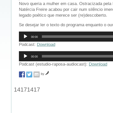
Novo queria a mulher em casa. Ostracizada pela 
Natércia Freire acabou por cair num silêncio ime
legado poético que merece ser (re)descoberto.
Se desejar ler o texto do programa enquanto o ou
Reprodutor
00:00
de
áudio
Podcast:
Download
Reprodutor
00:00
de
áudio
Podcast (estudio-raposa-audiocast):
Download
by
14171417