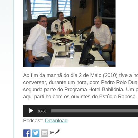
Ao fim da manhã do dia 2 de Maio (2010) tive a h
conversar, durante um hora, com Pedro Rolo Dua
segunda parte do Programa Hotel Babilónia. Um 
aqui partilho com os ouvintes do Estúdio Raposa.
Reprodutor
00:00
de
áudio
Podcast:
Download
by