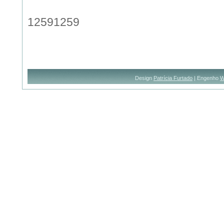
12591259
Design
Patrícia Furtado
| Engenho
W