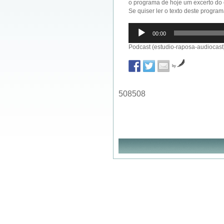
o programa de hoje um excerto do 
Se quiser ler o texto deste progra
Reprodutor
00:00
de
áudio
Podcast (estudio-raposa-audiocast
by
508508