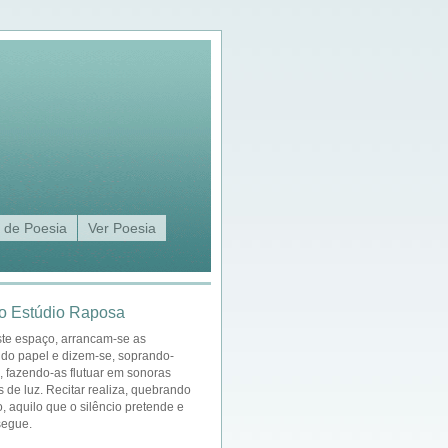
 de Poesia
Ver Poesia
o Estúdio Raposa
ste espaço, arrancam-se as
 do papel e dizem-se, soprando-
a, fazendo-as flutuar em sonoras
s de luz. Recitar realiza, quebrando
o, aquilo que o silêncio pretende e
segue.