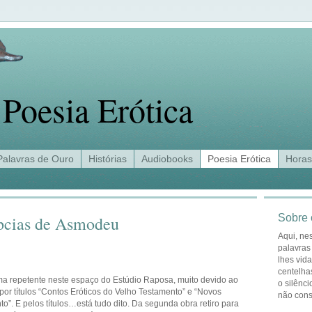
Poesia Erótica
Palavras de Ouro
Histórias
Audiobooks
Poesia Erótica
Horas
Sobre 
úpcias de Asmodeu
Aqui, ne
palavras
lhes vid
centelha
ma repetente neste espaço do Estúdio Raposa, muito devido ao
o silênci
 por títulos “Contos Eróticos do Velho Testamento” e “Novos
não con
o”. E pelos títulos…está tudo dito. Da segunda obra retiro para