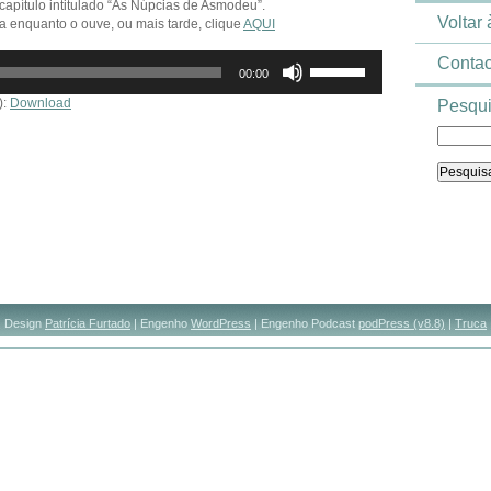
capítulo intitulado “As Núpcias de Asmodeu”.
Voltar
ma enquanto o ouve, ou mais tarde, clique
AQUI
Use
Contac
00:00
as
setas
):
Download
Pesqui
cima/baixo
para
aumentar
ou
diminuir
o
volume.
Design
Patrícia Furtado
| Engenho
WordPress
| Engenho Podcast
podPress (v8.8)
|
Truca