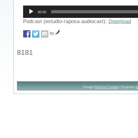
Reprodutor
00:00
de
áudio
Podcast (estudio-raposa-audiocast):
Download
by
8181
Design
Patrícia Furtado
| Engenho
W