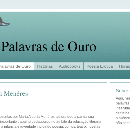
Palavras de Ouro
Palavras de Ouro
Histórias
Audiobooks
Poesia Erótica
Horas
Sobre 
ta Menéres
Aqui, ne
palavras
lhes vid
centelha
escritas por Maria Alberta Menéres, autora que a par da sua
o silênci
 importante trabalho pedagógico no âmbito da educação literária
não con
ra a infância e juventude incluindo poesia, contos, teatro, novelas