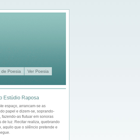
 de Poesia
Ver Poesia
o Estúdio Raposa
ste espaço, arrancam-se as
 do papel e dizem-se, soprando-
a, fazendo-as flutuar em sonoras
s de luz. Recitar realiza, quebrando
o, aquilo que o silêncio pretende e
segue.