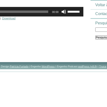
Voltar
Use
00:00
as
Contac
setas
):
Download
cima/baixo
Pesqui
para
aumentar
ou
diminuir
o
volume.
Design
Patrícia Furtado
| Engenho
WordPress
| Engenho Podcast
podPress (v8.8)
|
Truca