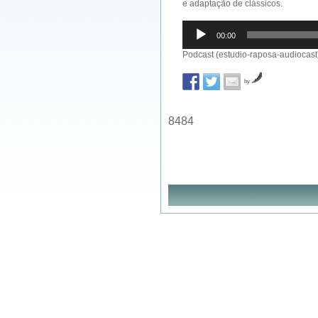
e adaptação de clássicos.
Reprodutor
00:00
de
áudio
Podcast (estudio-raposa-audiocast
by
8484