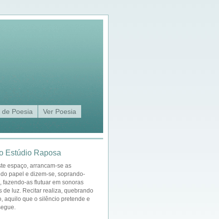
 de Poesia
Ver Poesia
o Estúdio Raposa
ste espaço, arrancam-se as
 do papel e dizem-se, soprando-
a, fazendo-as flutuar em sonoras
s de luz. Recitar realiza, quebrando
o, aquilo que o silêncio pretende e
segue.