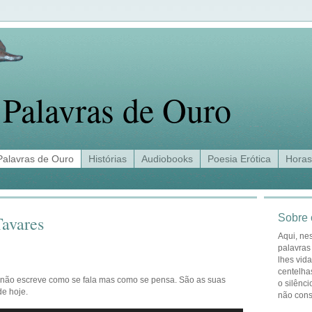
Palavras de Ouro
Palavras de Ouro
Histórias
Audiobooks
Poesia Erótica
Horas
Sobre 
avares
Aqui, ne
palavras
lhes vid
centelha
e não escreve como se fala mas como se pensa. São as suas
o silênci
de hoje.
não con