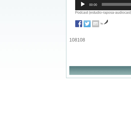
Reprodutor
00:00
de
áudio
Podcast (estudio-raposa-audiocast
by
108108