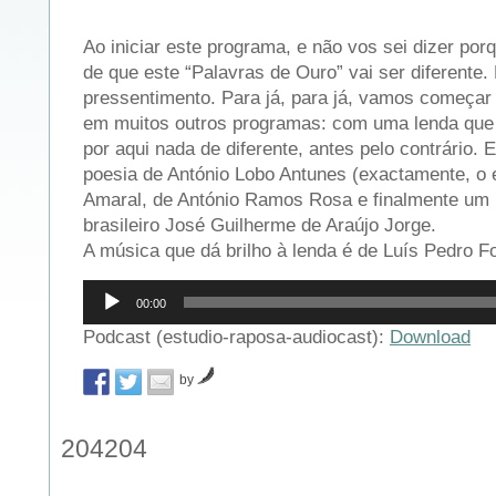
Ao iniciar este programa, e não vos sei dizer por
de que este “Palavras de Ouro” vai ser diferente.
pressentimento. Para já, para já, vamos começar
em muitos outros programas: com uma lenda que 
por aqui nada de diferente, antes pelo contrário
poesia de António Lobo Antunes (exactamente, o e
Amaral, de António Ramos Rosa e finalmente um
brasileiro José Guilherme de Araújo Jorge.
A música que dá brilho à lenda é de Luís Pedro F
Reprodutor
00:00
de
áudio
Podcast (estudio-raposa-audiocast):
Download
by
204204