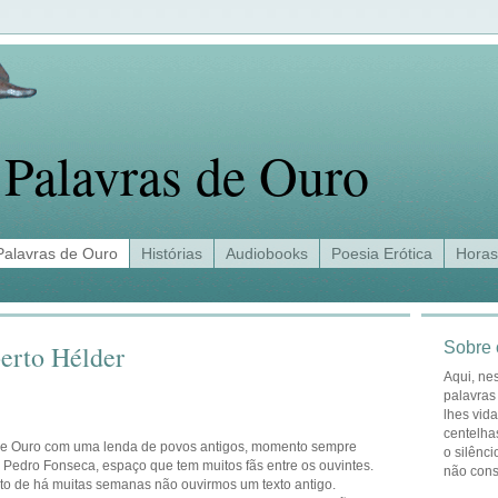
Palavras de Ouro
Palavras de Ouro
Histórias
Audiobooks
Poesia Erótica
Horas
Sobre 
erto Hélder
Aqui, ne
palavras
lhes vid
centelha
de Ouro com uma lenda de povos antigos, momento sempre
o silênci
Pedro Fonseca, espaço que tem muitos fãs entre os ouvintes.
não con
facto de há muitas semanas não ouvirmos um texto antigo.