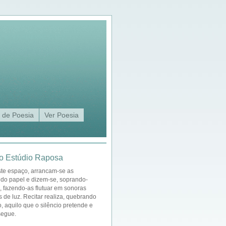
 de Poesia
Ver Poesia
o Estúdio Raposa
ste espaço, arrancam-se as
 do papel e dizem-se, soprando-
a, fazendo-as flutuar em sonoras
s de luz. Recitar realiza, quebrando
o, aquilo que o silêncio pretende e
segue.