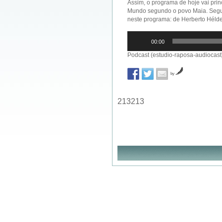
Assim, o programa de hoje vai pri
Mundo segundo o povo Maia. Segu
neste programa: de Herberto Hélder
Reprodutor
00:00
de
áudio
Podcast (estudio-raposa-audiocast
by
213213