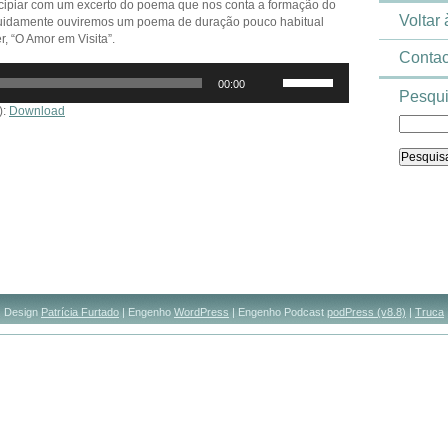
ncipiar com um excerto do poema que nos conta a formação do
Voltar
idamente ouviremos um poema de duração pouco habitual
, “O Amor em Visita”.
Contac
Use
00:00
as
Pesqui
setas
):
Download
cima/baixo
para
aumentar
ou
diminuir
o
volume.
Design
Patrícia Furtado
| Engenho
WordPress
| Engenho Podcast
podPress (v8.8)
|
Truca